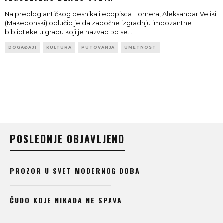
Na predlog antičkog pesnika i epopisca Homera, Aleksandar Veliki
(Makedonski) odlučio je da započne izgradnju impozantne
biblioteke u gradu koji je nazvao po se
...
DOGAĐAJI
KULTURA
PUTOVANJA
UMETNOST
POSLEDNJE OBJAVLJENO
PROZOR U SVET MODERNOG DOBA
ČUDO KOJE NIKADA NE SPAVA