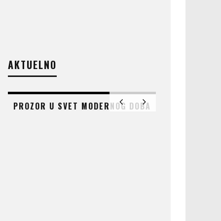
AKTUELNO
PROZOR U SVET MODERNOG DOBA
AT
ČUDO KOJE 