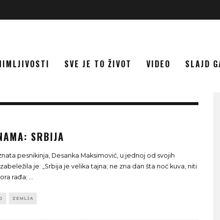
NIMLJIVOSTI
SVE JE TO ŽIVOT
VIDEO
SLAJD G
NAMA: SRBIJA
nata pesnikinja, Desanka Maksimović, u jednoj od svojih
beležila je: „Srbija je velika tajna; ne zna dan šta noć kuva, niti
zora rađa;
...
D
ZEMLJA