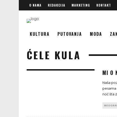
O NAMA
REDAKCIJA
MARKETING
KONTAKT
KULTURA
PUTOVANJA
MODA
ZA
ĆELE KULA
MI O 
Naša poz
pesama za
noć šta 
BEOGRA