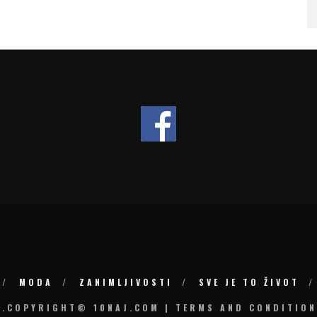
SLOVENIJI
MODA
ZANIMLJIVOSTI
SVE JE TO ŽIVOT
6.COPYRIGHT© 10NAJ.COM | TERMS AND CONDITION