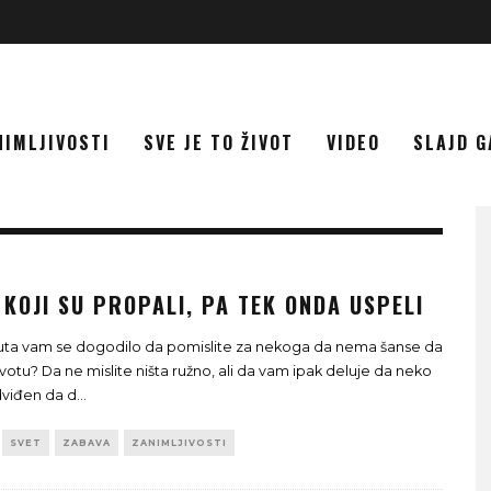
NIMLJIVOSTI
SVE JE TO ŽIVOT
VIDEO
SLAJD G
 KOJI SU PROPALI, PA TEK ONDA USPELI
uta vam se dogodilo da pomislite za nekoga da nema šanse da
ivotu? Da ne mislite ništa ružno, ali da vam ipak deluje da neko
dviđen da d
...
SVET
ZABAVA
ZANIMLJIVOSTI