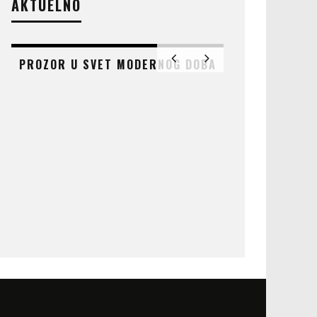
AKTUELNO
PROZOR U SVET MODERNOG DOBA
AT
ČUDO KOJE 