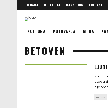
O NAMA
REDAKCIJA
MARKETING
KONTAKT
KULTURA
PUTOVANJA
MODA
ZA
BETOVEN
LJUDI
Koliko p
uspe u ž
nije pre
BIZNIS