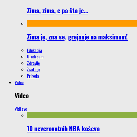
Zima, zima, e pa šta je…
Zima je, zna se, grejanje na maksimum!
Edukacija
Uradi sam
Zdravlje
Životinje
Priroda
Video
Video
Vidi sve
10 neverovatnih NBA koševa