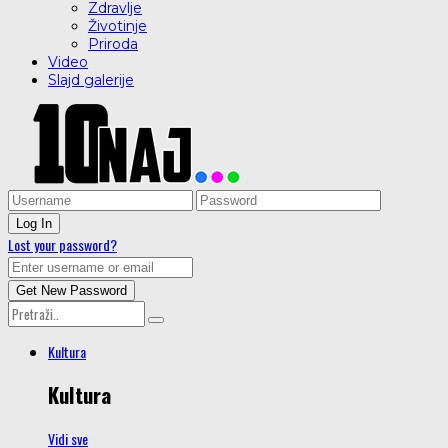
Zdravlje
Životinje
Priroda
Video
Slajd galerije
Lost your password?
Kultura
Kultura
Vidi sve