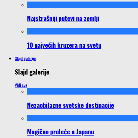
Najstrašniji putevi na zemlji
10 najvećih kruzera na svetu
Slajd galerije
Slajd galerije
Vidi sve
Nezaobilazne svetske destinacije
Magično proleće u Japanu