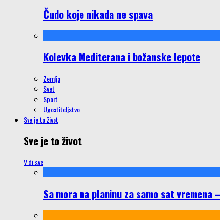
Čudo koje nikada ne spava
Kolevka Mediterana i božanske lepote
Zemlja
Svet
Sport
Ugostiteljstvo
Sve je to život
Sve je to život
Vidi sve
Sa mora na planinu za samo sat vremena – š