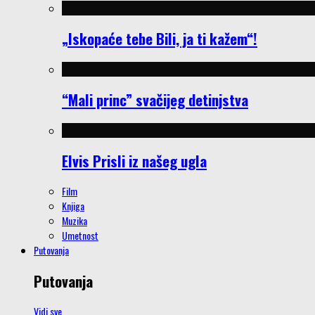
„Iskopaće tebe Bili, ja ti kažem“!
“Mali princ” svačijeg detinjstva
Elvis Prisli iz našeg ugla
Film
Knjiga
Muzika
Umetnost
Putovanja
Putovanja
Vidi sve