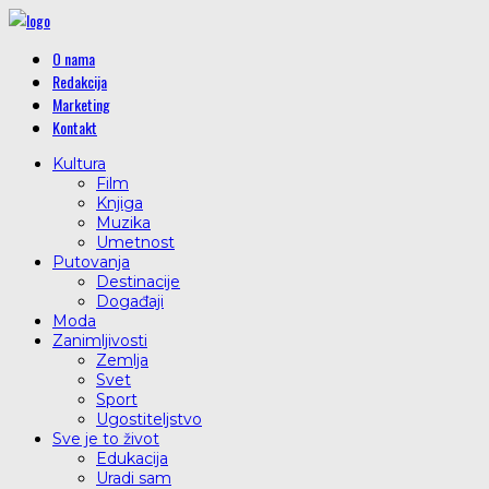
O nama
Redakcija
Marketing
Kontakt
Kultura
Film
Knjiga
Muzika
Umetnost
Putovanja
Destinacije
Događaji
Moda
Zanimljivosti
Zemlja
Svet
Sport
Ugostiteljstvo
Sve je to život
Edukacija
Uradi sam