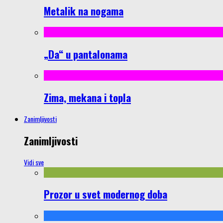
Metalik na nogama
„Da“ u pantalonama
Zima, mekana i topla
Zanimljivosti
Zanimljivosti
Vidi sve
Prozor u svet modernog doba