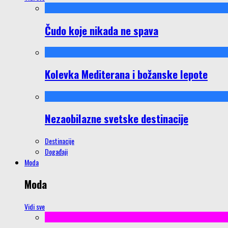
Čudo koje nikada ne spava
Kolevka Mediterana i božanske lepote
Nezaobilazne svetske destinacije
Destinacije
Događaji
Moda
Moda
Vidi sve