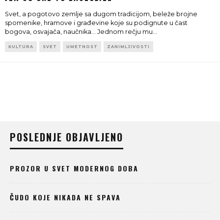
Svet, a pogotovo zemlje sa dugom tradicijom, beleže brojne
spomenike, hramove i građevine koje su podignute u čast
bogova, osvajača, naučnika... Jednom rečju mu
...
KULTURA
SVET
UMETNOST
ZANIMLJIVOSTI
POSLEDNJE OBJAVLJENO
PROZOR U SVET MODERNOG DOBA
ČUDO KOJE NIKADA NE SPAVA