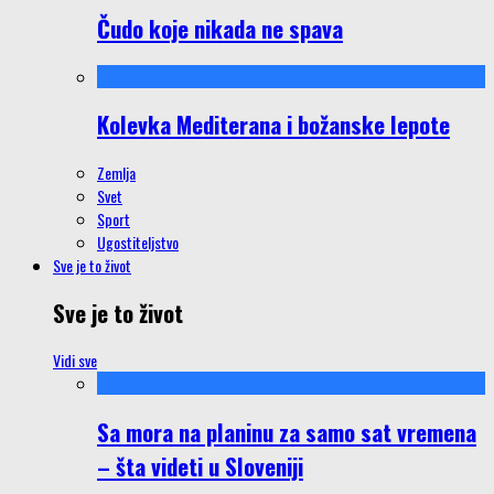
Čudo koje nikada ne spava
Kolevka Mediterana i božanske lepote
Zemlja
Svet
Sport
Ugostiteljstvo
Sve je to život
Sve je to život
Vidi sve
Sa mora na planinu za samo sat vremena
– šta videti u Sloveniji