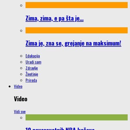
Zima, zima, e pa šta je…
Zima je, zna se, grejanje na maksimum!
Edukacija
Uradi sam
Zdravlje
Životinje
Priroda
Video
Video
Vidi sve
10 neverovatnih NBA koševa