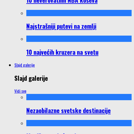
Najstrašniji putevi na zemlji
10 najvećih kruzera na svetu
Slajd galerije
Slajd galerije
Vidi sve
Nezaobilazne svetske destinacije