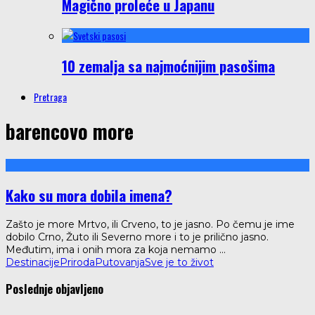
Magično proleće u Japanu
10 zemalja sa najmoćnijim pasošima
Pretraga
barencovo more
Kako su mora dobila imena?
Zašto je more Mrtvo, ili Crveno, to je jasno. Po čemu je ime
dobilo Crno, Žuto ili Severno more i to je prilično jasno.
Međutim, ima i onih mora za koja nemamo
...
Destinacije
Priroda
Putovanja
Sve je to život
Poslednje objavljeno