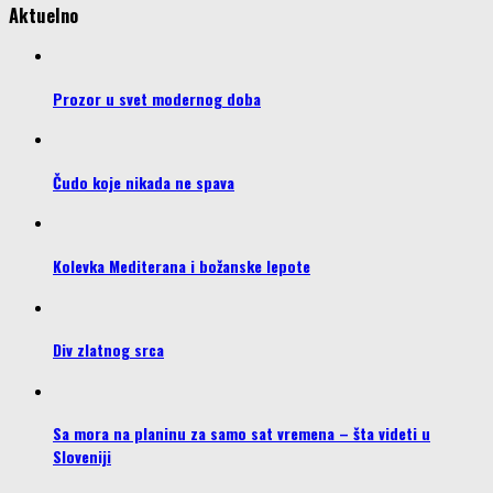
Aktuelno
Prozor u svet modernog doba
Čudo koje nikada ne spava
Kolevka Mediterana i božanske lepote
Div zlatnog srca
Sa mora na planinu za samo sat vremena – šta videti u
Sloveniji