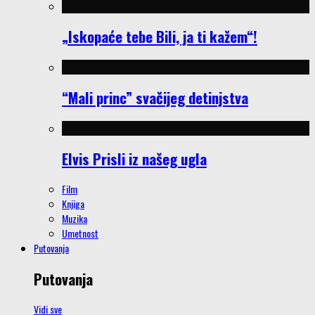
„Iskopaće tebe Bili, ja ti kažem“!
“Mali princ” svačijeg detinjstva
Elvis Prisli iz našeg ugla
Film
Knjiga
Muzika
Umetnost
Putovanja
Putovanja
Vidi sve