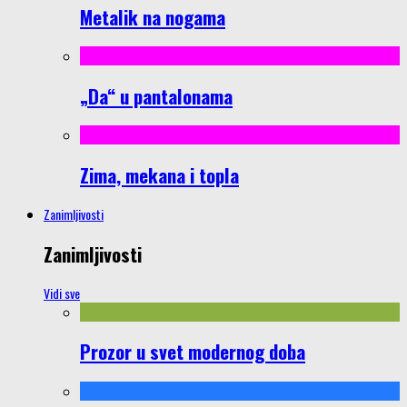
Metalik na nogama
„Da“ u pantalonama
Zima, mekana i topla
Zanimljivosti
Zanimljivosti
Vidi sve
Prozor u svet modernog doba