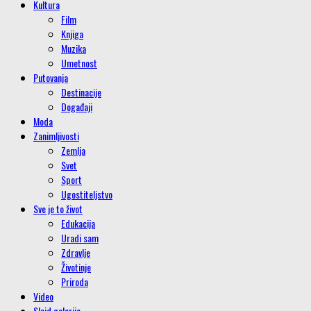
Kultura
Film
Knjiga
Muzika
Umetnost
Putovanja
Destinacije
Događaji
Moda
Zanimljivosti
Zemlja
Svet
Sport
Ugostiteljstvo
Sve je to život
Edukacija
Uradi sam
Zdravlje
Životinje
Priroda
Video
Slajd galerije