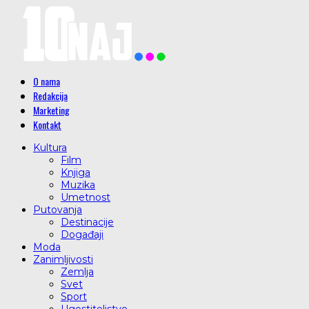
O nama
Redakcija
Marketing
Kontakt
Kultura
Film
Knjiga
Muzika
Umetnost
Putovanja
Destinacije
Događaji
Moda
Zanimljivosti
Zemlja
Svet
Sport