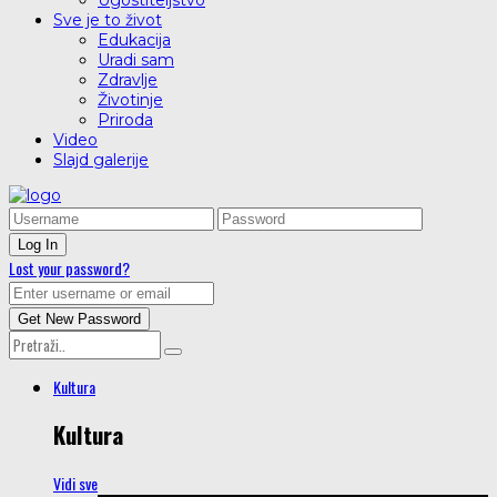
Ugostiteljstvo
Sve je to život
Edukacija
Uradi sam
Zdravlje
Životinje
Priroda
Video
Slajd galerije
Lost your password?
Kultura
Kultura
Vidi sve