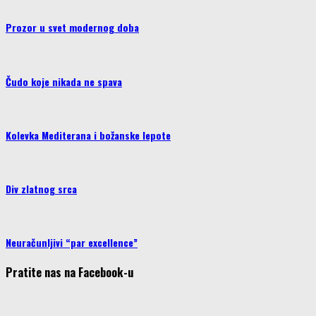
Prozor u svet modernog doba
Čudo koje nikada ne spava
Kolevka Mediterana i božanske lepote
Div zlatnog srca
Neuračunljivi “par excellence”
Pratite nas na Facebook-u