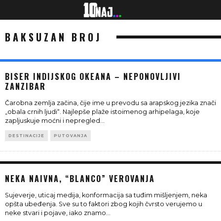
BAKSUZAN BROJ
BISER INDIJSKOG OKEANA – NEPONOVLJIVI
ZANZIBAR
Čarobna zemlja začina, čije ime u prevodu sa arapskog jezika znači
„obala crnih ljudi“. Najlepše plaže istoimenog arhipelaga, koje
zapljuskuje moćni i nepregled
...
DESTINACIJE
PUTOVANJA
NEKA NAIVNA, “BLANCO” VEROVANJA
Sujeverje, uticaj medija, konformacija sa tuđim mišljenjem, neka
opšta ubeđenja. Sve su to faktori zbog kojih čvrsto verujemo u
neke stvari i pojave, iako znamo
...