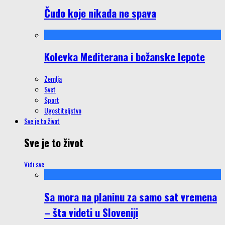
Čudo koje nikada ne spava
Kolevka Mediterana i božanske lepote
Zemlja
Svet
Sport
Ugostiteljstvo
Sve je to život
Sve je to život
Vidi sve
Sa mora na planinu za samo sat vremena
– šta videti u Sloveniji