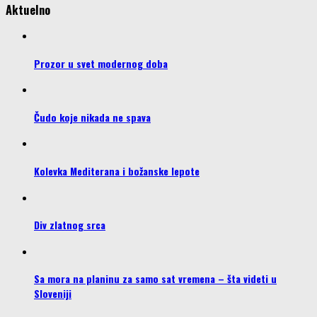
Aktuelno
Prozor u svet modernog doba
Čudo koje nikada ne spava
Kolevka Mediterana i božanske lepote
Div zlatnog srca
Sa mora na planinu za samo sat vremena – šta videti u
Sloveniji