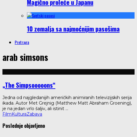
Magično proleće u Japanu
10 zemalja sa najmoćnijim pasošima
Pretraga
arab simsons
„The Simpsooooons“
Jedna od najgledanijih američkih animiranih televizijskih serija
ikada. Autor Met Grejnig (Matthew Matt Abraham Groening),
je na jedan vrlo šaljiv, ali istinit
...
Film
Kultura
Zabava
Poslednje objavljeno