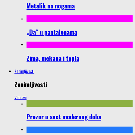
Metalik na nogama
„Da“ u pantalonama
Zima, mekana i topla
Zanimljivosti
Zanimljivosti
Vidi sve
Prozor u svet modernog doba