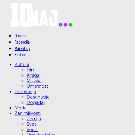
O nama
Redakcija
Marketing
Kontakt
Kultura
Film
Knjiga
Muzika
Umetnost
Putovanja
Destinacije
Događaji
Moda
Zanimljivosti
Zemlja
Svet
Sport