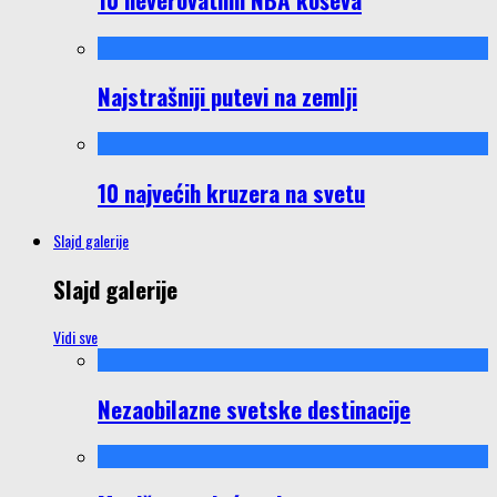
Najstrašniji putevi na zemlji
10 najvećih kruzera na svetu
Slajd galerije
Slajd galerije
Vidi sve
Nezaobilazne svetske destinacije