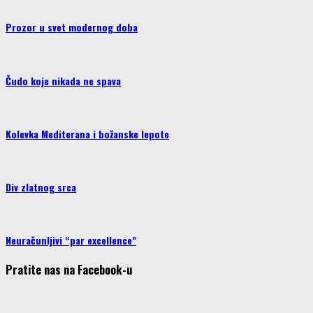
Prozor u svet modernog doba
Čudo koje nikada ne spava
Kolevka Mediterana i božanske lepote
Div zlatnog srca
Neuračunljivi “par excellence”
Pratite nas na Facebook-u