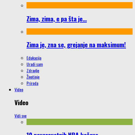
Zima, zima, e pa šta je…
Zima je, zna se, grejanje na maksimum!
Edukacija
Uradi sam
Zdravlje
Životinje
Priroda
Video
Video
Vidi sve
10 neverovatnih NBA koševa