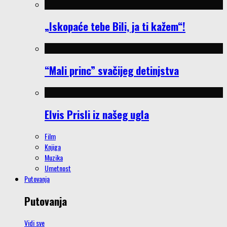
„Iskopaće tebe Bili, ja ti kažem“!
“Mali princ” svačijeg detinjstva
Elvis Prisli iz našeg ugla
Film
Knjiga
Muzika
Umetnost
Putovanja
Putovanja
Vidi sve