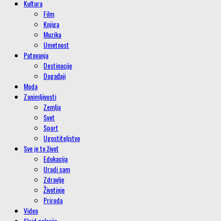
Kultura
Film
Knjiga
Muzika
Umetnost
Putovanja
Destinacije
Događaji
Moda
Zanimljivosti
Zemlja
Svet
Sport
Ugostiteljstvo
Sve je to život
Edukacija
Uradi sam
Zdravlje
Životinje
Priroda
Video
Slajd galerije