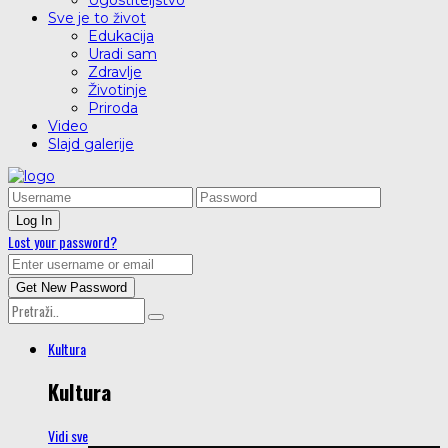
Ugostiteljstvo
Sve je to život
Edukacija
Uradi sam
Zdravlje
Životinje
Priroda
Video
Slajd galerije
Lost your password?
Kultura
Kultura
Vidi sve