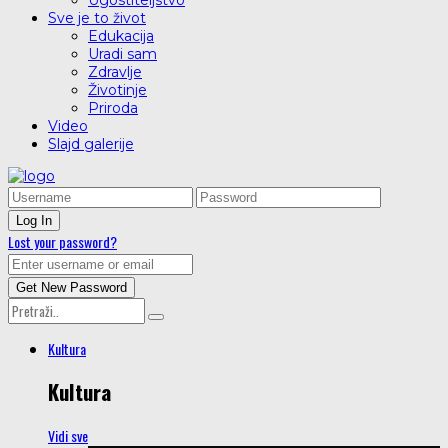
Ugostiteljstvo
Sve je to život
Edukacija
Uradi sam
Zdravlje
Životinje
Priroda
Video
Slajd galerije
Lost your password?
Kultura
Kultura
Vidi sve