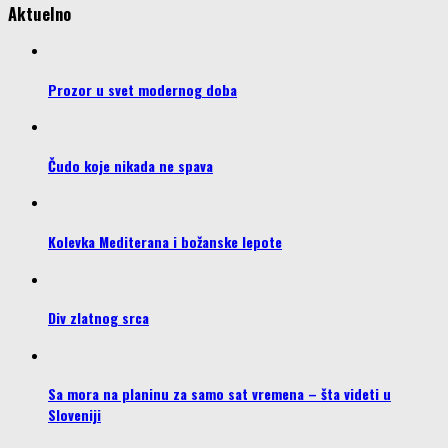
Aktuelno
Prozor u svet modernog doba
Čudo koje nikada ne spava
Kolevka Mediterana i božanske lepote
Div zlatnog srca
Sa mora na planinu za samo sat vremena – šta videti u
Sloveniji