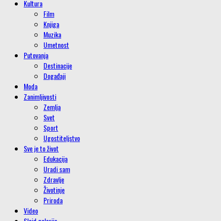
Kultura
Film
Knjiga
Muzika
Umetnost
Putovanja
Destinacije
Događaji
Moda
Zanimljivosti
Zemlja
Svet
Sport
Ugostiteljstvo
Sve je to život
Edukacija
Uradi sam
Zdravlje
Životinje
Priroda
Video
Slajd galerije