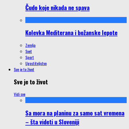
Čudo koje nikada ne spava
Kolevka Mediterana i božanske lepote
Zemlja
Svet
Sport
Ugostiteljstvo
Sve je to život
Sve je to život
Vidi sve
Sa mora na planinu za samo sat vremena
– šta videti u Sloveniji