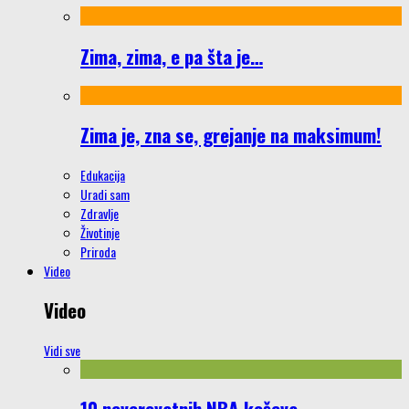
Zima, zima, e pa šta je…
Zima je, zna se, grejanje na maksimum!
Edukacija
Uradi sam
Zdravlje
Životinje
Priroda
Video
Video
Vidi sve
10 neverovatnih NBA koševa