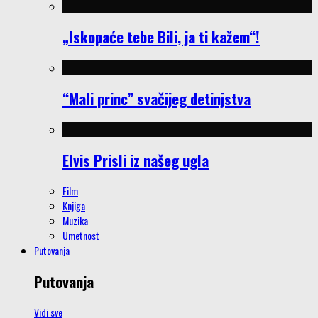
„Iskopaće tebe Bili, ja ti kažem“!
“Mali princ” svačijeg detinjstva
Elvis Prisli iz našeg ugla
Film
Knjiga
Muzika
Umetnost
Putovanja
Putovanja
Vidi sve