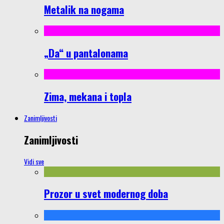
Metalik na nogama
„Da“ u pantalonama
Zima, mekana i topla
Zanimljivosti
Zanimljivosti
Vidi sve
Prozor u svet modernog doba