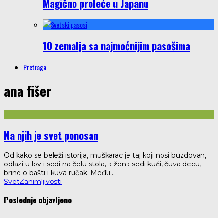
Magično proleće u Japanu
10 zemalja sa najmoćnijim pasošima
Pretraga
ana fišer
Na njih je svet ponosan
Od kako se beleži istorija, muškarac je taj koji nosi buzdovan,
odlazi u lov i sedi na čelu stola, a žena sedi kući, čuva decu,
brine o bašti i kuva ručak. Među
...
Svet
Zanimljivosti
Poslednje objavljeno