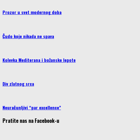
Prozor u svet modernog doba
Čudo koje nikada ne spava
Kolevka Mediterana i božanske lepote
Div zlatnog srca
Neuračunljivi “par excellence”
Pratite nas na Facebook-u