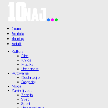
O nama
Redakcija
Marketing
Kontakt
Kultura
Film
Knjiga
Muzika
Umetnost
Putovanja
Destinacije
Događaji
Moda
Zanimljivosti
Zemlja
Svet
Sport