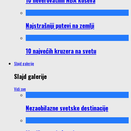
Najstrašniji putevi na zemlji
10 najvećih kruzera na svetu
Slajd galerije
Slajd galerije
Vidi sve
Nezaobilazne svetske destinacije