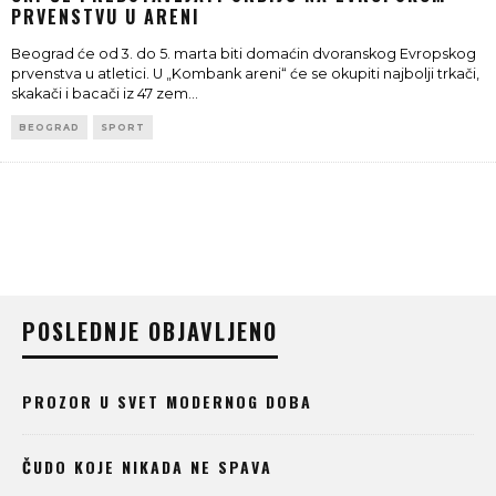
PRVENSTVU U ARENI
Beograd će od 3. do 5. marta biti domaćin dvoranskog Evropskog
prvenstva u atletici. U „Kombank areni“ će se okupiti najbolji trkači,
skakači i bacači iz 47 zem
...
BEOGRAD
SPORT
POSLEDNJE OBJAVLJENO
PROZOR U SVET MODERNOG DOBA
ČUDO KOJE NIKADA NE SPAVA