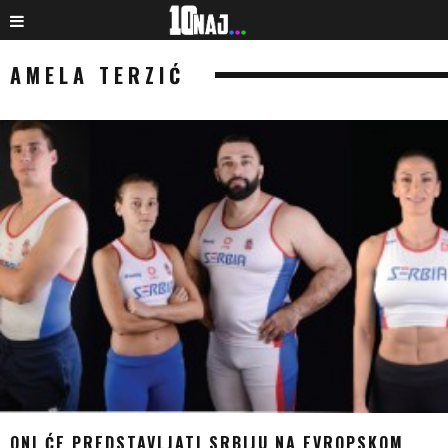
AMELA TERZIĆ
ONI ĆE PREDSTAVLJATI SRBIJU NA EVROPSKOM