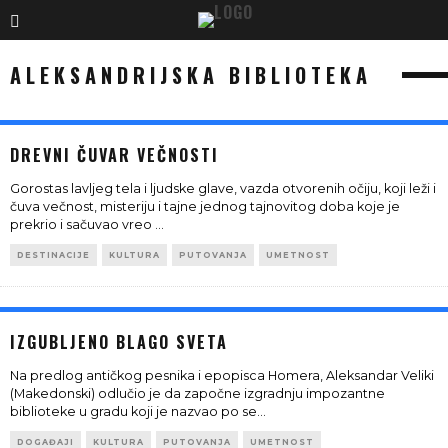
ALEKSANDRIJSKA BIBLIOTEKA
DREVNI ČUVAR VEČNOSTI
Gorostas lavljeg tela i ljudske glave, vazda otvorenih očiju, koji leži i
čuva večnost, misteriju i tajne jednog tajnovitog doba koje je
prekrio i sačuvao vreo
...
DESTINACIJE
KULTURA
PUTOVANJA
UMETNOST
IZGUBLJENO BLAGO SVETA
Na predlog antičkog pesnika i epopisca Homera, Aleksandar Veliki
(Makedonski) odlučio je da započne izgradnju impozantne
biblioteke u gradu koji je nazvao po se
...
DOGAĐAJI
KULTURA
PUTOVANJA
UMETNOST