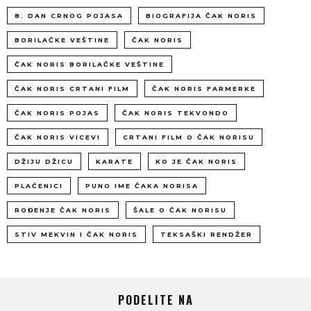
8. DAN CRNOG POJASA
BIOGRAFIJA ČAK NORIS
BORILAČKE VEŠTINE
ČAK NORIS
ČAK NORIS BORILAČKE VEŠTINE
ČAK NORIS CRTANI FILM
ČAK NORIS FARMERKE
ČAK NORIS POJAS
ČAK NORIS TEKVONDO
ČAK NORIS VICEVI
CRTANI FILM O ČAK NORISU
DŽIJU DŽICU
KARATE
KO JE ČAK NORIS
PLAĆENICI
PUNO IME ČAKA NORISA
ROĐENJE ČAK NORIS
ŠALE O ČAK NORISU
STIV MEKVIN I ČAK NORIS
TEKSAŠKI RENDŽER
PODELITE NA