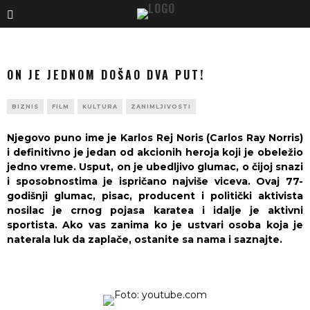
ON JE JEDNOM DOŠAO DVA PUT!
BIZNIS
FILM
KULTURA
ZANIMLJIVOSTI
Njegovo puno ime je Karlos Rej Noris (Carlos Ray Norris)
i definitivno je jedan od akcionih heroja koji je obeležio
jedno vreme. Usput, on je ubedljivo glumac, o čijoj snazi
i sposobnostima je ispričano najviše viceva. Ovaj 77-
godišnji glumac, pisac, producent i politički aktivista
nosilac je crnog pojasa karatea i idalje je aktivni
sportista. Ako vas zanima ko je ustvari osoba koja je
naterala luk da zaplače, ostanite sa nama i saznajte.