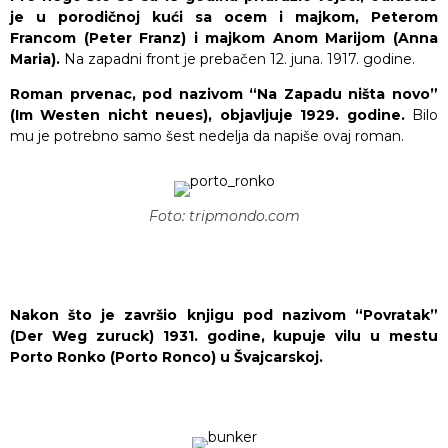
je u porodičnoj kući sa ocem i majkom, Peterom
Francom (Peter Franz) i majkom Anom Marijom (Anna
Maria).
Na zapadni front je prebačen 12. juna. 1917. godine.
Roman prvenac, pod nazivom “Na Zapadu ništa novo”
(Im Westen nicht neues), objavljuje 1929. godine.
Bilo
mu je potrebno samo šest nedelja da napiše ovaj roman.
Foto: tripmondo.com
Nakon što je završio knjigu pod nazivom “Povratak”
(Der Weg zuruck) 1931. godine, kupuje vilu u mestu
Porto Ronko (Porto Ronco) u Švajcarskoj.