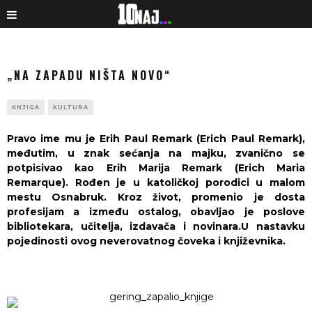
„NA ZAPADU NIŠTA NOVO“
KNJIGA
KULTURA
Pravo ime mu je Erih Paul Remark (Erich Paul Remark),
međutim, u znak sećanja na majku, zvanično se
potpisivao kao Erih Marija Remark (Erich Maria
Remarque). Rođen je u katoličkoj porodici u malom
mestu Osnabruk. Kroz život, promenio je dosta
profesijam a između ostalog, obavljao je poslove
bibliotekara, učitelja, izdavača i novinara.U nastavku
pojedinosti ovog neverovatnog čoveka i književnika.