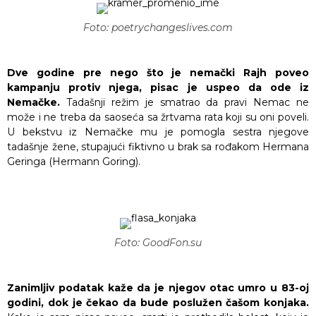
Foto: poetrychangeslives.com
Dve godine pre nego što je nemački Rajh poveo
kampanju protiv njega, pisac je uspeo da ode iz
Nemačke.
Tadašnji režim je smatrao da pravi Nemac ne
može i ne treba da saoseća sa žrtvama rata koji su oni poveli.
U bekstvu iz Nemačke mu je pomogla sestra njegove
tadašnje žene, stupajući fiktivno u brak sa rođakom Hermana
Geringa (Hermann Goring).
Foto: GoodFon.su
Zanimljiv podatak kaže da je njegov otac umro u 83-oj
godini, dok je čekao da bude poslužen čašom konjaka.