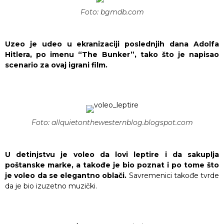
Foto: bgmdb.com
Uzeo je udeo u ekranizaciji poslednjih dana Adolfa
Hitlera, po imenu “The Bunker”, tako što je napisao
scenario za ovaj igrani film.
Foto: allquietonthewesternblog.blogspot.com
U detinjstvu je voleo da lovi leptire i da sakuplja
poštanske marke, a takođe je bio poznat i po tome što
je voleo da se elegantno oblači.
Savremenici takođe tvrde
da je bio izuzetno muzički.