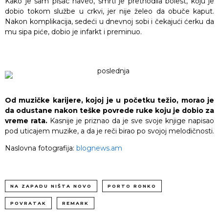
Kako je sam pisac naveo, smrti je prethodila bolest, koju je
dobio tokom službe u crkvi, jer nije želeo da obuče kaput.
Nakon komplikacija, sedeći u dnevnoj sobi i čekajući ćerku da
mu sipa piće, dobio je infarkt i preminuo.
Od muzičke karijere, kojoj je u početku težio, morao je
da odustane nakon teške povrede ruke koju je dobio za
vreme rata.
Kasnije je priznao da je sve svoje knjige napisao
pod uticajem muzike, a da je reči birao po svojoj melodičnosti.
Naslovna fotografija:
blognews.am
NA ZAPADU NIŠTA NOVO
PORTO RONKO
POVRATAK
REMARK