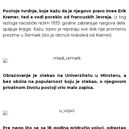
Postoje tvrdnje, koje kažu da je njegovo pravo imee Erik
Kramer, ted a vodi poreklo od francuskih Jevreja.
Iz tog
razloga nacistički režim 1933. godine zabranjuje njegova dela
spaljuje knjige. Kažu, trpeo je represiju sve dok nije promenio
prezime u Remark (što je obrnuti redosled od Kramer).
Obrazovanje je stekao na Univerzitetu u Minsteru, a
bez obzira na popularnost koju je stekao, o njegovom
privatnom životu postoji vrlo malo zapisa.
Pre nego što se sa 18 godina pridružio vojsci, odrastao