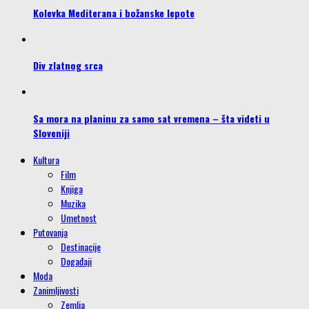
Kolevka Mediterana i božanske lepote
Div zlatnog srca
Sa mora na planinu za samo sat vremena – šta videti u
Sloveniji
Kultura
Film
Knjiga
Muzika
Umetnost
Putovanja
Destinacije
Događaji
Moda
Zanimljivosti
Zemlja