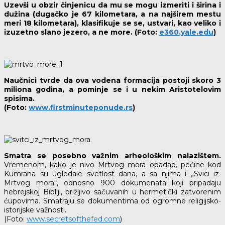
Uzevši u obzir činjenicu da mu se mogu izmeriti i širina i
dužina (dugačko je 67 kilometara, a na najširem mestu
meri 18 kilometara), klasifikuje se se, ustvari, kao veliko i
izuzetno slano jezero, a ne more. (Foto:
e360.yale.edu
)
Naučnici tvrde da ova vodena formacija postoji skoro 3
miliona godina, a pominje se i u nekim Aristotelovim
spisima.
(Foto:
www.firstminuteponude.rs
)
Smatra se posebno važnim arheološkim nalazištem.
Vremenom, kako je nivo Mrtvog mora opadao, pećine kod
Kumrana su ugledale svetlost dana, a sa njima i „Svici iz
Mrtvog mora“, odnosno 900 dokumenata koji pripadaju
hebrejskoj Bibliji, brižljivo sačuvanih u hermetički zatvorenim
ćupovima. Smatraju se dokumentima od ogromne religijsko-
istorijske važnosti.
(Foto:
www.secretsofthefed.com
)