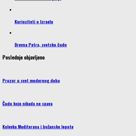
Kurioziteti o Izraelu
Drevna Petra, svetsko čudo
Poslednje objavljeno
Prozor u svet modernog doba
Čudo koje nikada ne spava
Kolevka Mediterana i božanske lepote