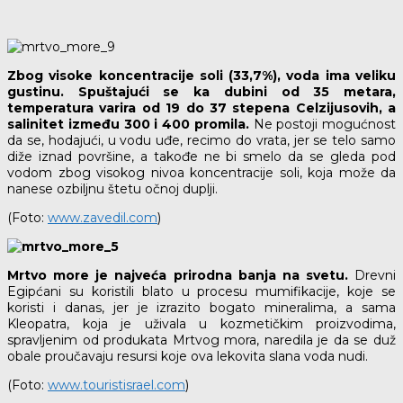
Zbog visoke koncentracije soli (33,7%), voda ima veliku
gustinu. Spuštajući se ka dubini od 35 metara,
temperatura varira od 19 do 37 stepena Celzijusovih, a
salinitet između 300 i 400 promila.
Ne postoji mogućnost
da se, hodajući, u vodu uđe, recimo do vrata, jer se telo samo
diže iznad površine, a takođe ne bi smelo da se gleda pod
vodom zbog visokog nivoa koncentracije soli, koja može da
nanese ozbiljnu štetu očnoj duplji.
(Foto:
www.zavedil.com
)
Mrtvo more je najveća prirodna banja na svetu.
Drevni
Egipćani su koristili blato u procesu mumifikacije, koje se
koristi i danas, jer je izrazito bogato mineralima, a sama
Kleopatra, koja je uživala u kozmetičkim proizvodima,
spravljenim od produkata Mrtvog mora, naredila je da se duž
obale proučavaju resursi koje ova lekovita slana voda nudi.
(Foto:
www.touristisrael.com
)