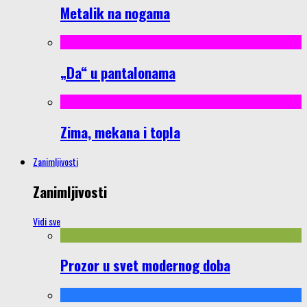
Metalik na nogama
„Da“ u pantalonama
Zima, mekana i topla
Zanimljivosti
Zanimljivosti
Vidi sve
Prozor u svet modernog doba