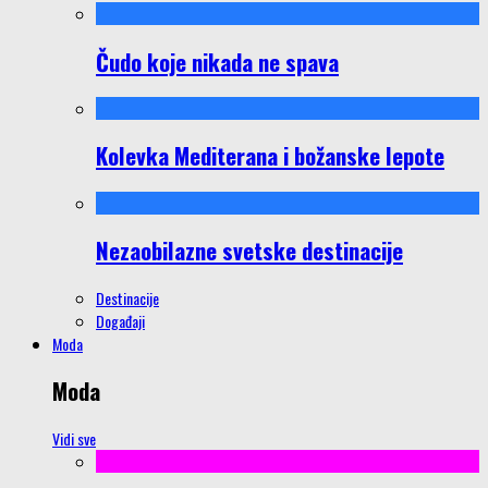
Čudo koje nikada ne spava
Kolevka Mediterana i božanske lepote
Nezaobilazne svetske destinacije
Destinacije
Događaji
Moda
Moda
Vidi sve