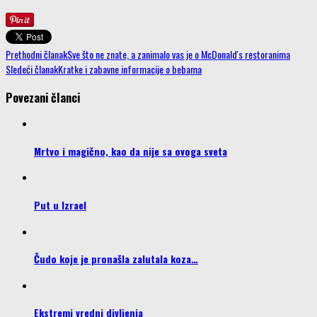
Prethodni članak
Sve što ne znate, a zanimalo vas je o McDonald's restoranima
Sledeći članak
Kratke i zabavne informacije o bebama
Povezani članci
Mrtvo i magično, kao da nije sa ovoga sveta
Put u Izrael
Čudo koje je pronašla zalutala koza…
Ekstremi vredni divljenja