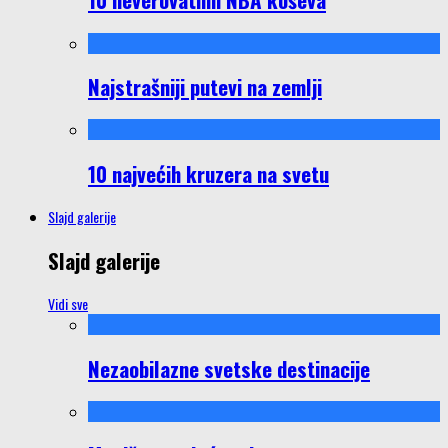
Najstrašniji putevi na zemlji
10 najvećih kruzera na svetu
Slajd galerije
Slajd galerije
Vidi sve
Nezaobilazne svetske destinacije