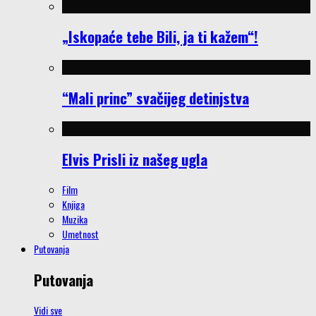
„Iskopaće tebe Bili, ja ti kažem“!
“Mali princ” svačijeg detinjstva
Elvis Prisli iz našeg ugla
Film
Knjiga
Muzika
Umetnost
Putovanja
Putovanja
Vidi sve