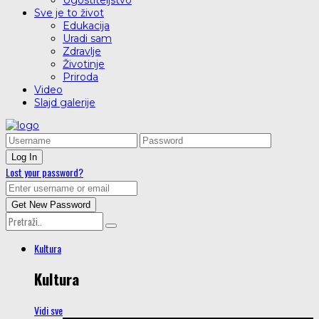
Ugostiteljstvo
Sve je to život
Edukacija
Uradi sam
Zdravlje
Životinje
Priroda
Video
Slajd galerije
Lost your password?
Kultura
Kultura
Vidi sve