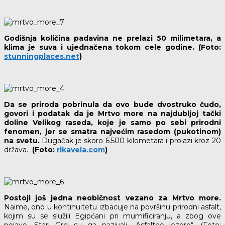
Godišnja količina padavina ne prelazi 50 milimetara, a
klima je suva i ujednačena tokom cele godine. (Foto:
stunningplaces.net
)
Da se priroda pobrinula da ovo bude dvostruko čudo,
govori i podatak da je Mrtvo more na najdubljoj tački
doline Velikog raseda, koje je samo po sebi prirodni
fenomen, jer se smatra najvećim rasedom (pukotinom)
na svetu.
Dugačak je skoro 6.500 kilometara i prolazi kroz 20
država.
(Foto:
rikavela.com
)
Postoji još jedna neobičnost vezano za Mrtvo more.
Naime, ono u kontinuitetu izbacuje na površinu prirodni asfalt,
kojim su se služili Egipćani pri mumificiranju, a zbog ove