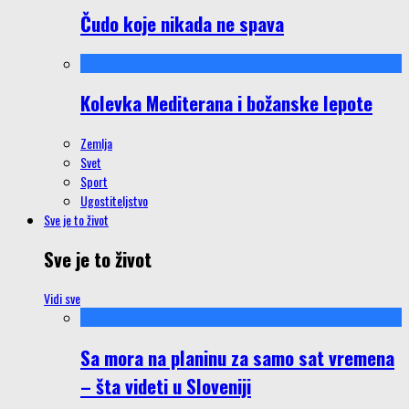
Čudo koje nikada ne spava
Kolevka Mediterana i božanske lepote
Zemlja
Svet
Sport
Ugostiteljstvo
Sve je to život
Sve je to život
Vidi sve
Sa mora na planinu za samo sat vremena
– šta videti u Sloveniji