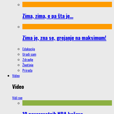
Zima, zima, e pa šta je…
Zima je, zna se, grejanje na maksimum!
Edukacija
Uradi sam
Zdravlje
Životinje
Priroda
Video
Video
Vidi sve
10 neverovatnih NBA koševa