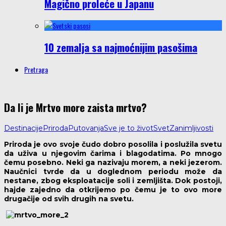
Magično proleće u Japanu
10 zemalja sa najmoćnijim pasošima
Pretraga
Da li je Mrtvo more zaista mrtvo?
Destinacije
Priroda
Putovanja
Sve je to život
Svet
Zanimljivosti
Priroda je ovo svoje čudo dobro posolila i poslužila svetu
da uživa u njegovim čarima i blagodatima. Po mnogo
čemu posebno. Neki ga nazivaju morem, a neki jezerom.
Naučnici tvrde da u doglednom periodu može da
nestane, zbog eksploatacije soli i zemljišta. Dok postoji,
hajde zajedno da otkrijemo po čemu je to ovo more
drugačije od svih drugih na svetu.