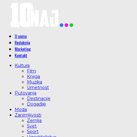
O nama
Redakcija
Marketing
Kontakt
Kultura
Film
Knjiga
Muzika
Umetnost
Putovanja
Destinacije
Događaji
Moda
Zanimljivosti
Zemlja
Svet
Sport