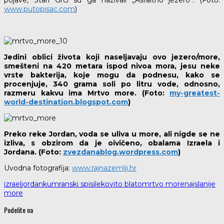
pojave, Stari Grci su ga nazivali „Asfaltno jezero“. (Foto:
www.putopisac.com
)
Jedini oblici života koji naseljavaju ovo jezero/more,
smešteni na 420 metara ispod nivoa mora, jesu neke
vrste bakterija, koje mogu da podnesu, kako se
procenjuje, 340 grama soli po litru vode, odnosno,
razmeru kakvu ima Mrtvo more. (Foto:
my-greatest-
world-destination.blogspot.com
)
Preko reke Jordan, voda se uliva u more, ali nigde se ne
izliva, s obzirom da je oivičeno, obalama Izraela i
Jordana. (Foto:
zvezdanablog.wordpress.com
)
Uvodna fotografija:
www.rajnazemlji.hr
izrael
jordan
kumranski spisi
lekovito blato
mrtvo more
najslanije
more
Podelite na