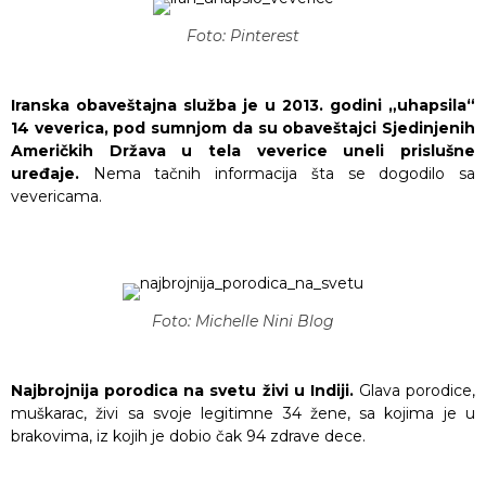
Foto: Pinterest
Iranska obaveštajna služba je u 2013. godini „uhapsila“
14 veverica, pod sumnjom da su obaveštajci Sjedinjenih
Američkih Država u tela veverice uneli prislušne
uređaje.
Nema tačnih informacija šta se dogodilo sa
vevericama.
Foto: Michelle Nini Blog
Najbrojnija porodica na svetu živi u Indiji.
Glava porodice,
muškarac, živi sa svoje legitimne 34 žene, sa kojima je u
brakovima, iz kojih je dobio čak 94 zdrave dece.