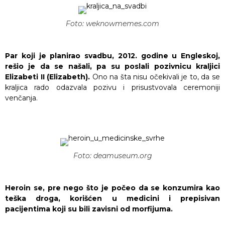
Foto: weknowmemes.com
Par koji je planirao svadbu, 2012. godine u Engleskoj,
rešio je da se našali, pa su poslali pozivnicu kraljici
Elizabeti II (Elizabeth).
Ono na šta nisu očekivali je to, da se
kraljica rado odazvala pozivu i prisustvovala ceremoniji
venčanja.
Foto: deamuseum.org
Heroin se, pre nego što je počeo da se konzumira kao
teška droga, korišćen u medicini i prepisivan
pacijentima koji su bili zavisni od morfijuma.