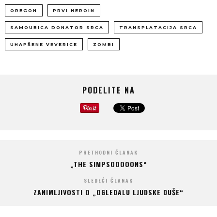
OREGON
PRVI HEROIN
SAMOUBICA DONATOR SRCA
TRANSPLATACIJA SRCA
UHAPŠENE VEVERICE
ZOMBI
PODELITE NA
PRETHODNI ČLANAK
„THE SIMPSOOOOONS“
SLEDEĆI ČLANAK
ZANIMLJIVOSTI O „OGLEDALU LJUDSKE DUŠE“