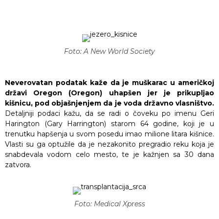
Foto: A New World Society
Neverovatan podatak kaže da je muškarac u američkoj
državi Oregon (Oregon) uhapšen jer je prikupljao
kišnicu, pod objašnjenjem da je voda državno vlasništvo.
Detaljniji podaci kažu, da se radi o čoveku po imenu Geri
Harington (Gary Harrington) starom 64 godine, koji je u
trenutku hapšenja u svom posedu imao milione litara kišnice.
Vlasti su ga optužile da je nezakonito pregradio reku koja je
snabdevala vodom celo mesto, te je kažnjen sa 30 dana
zatvora.
Foto: Medical Xpress