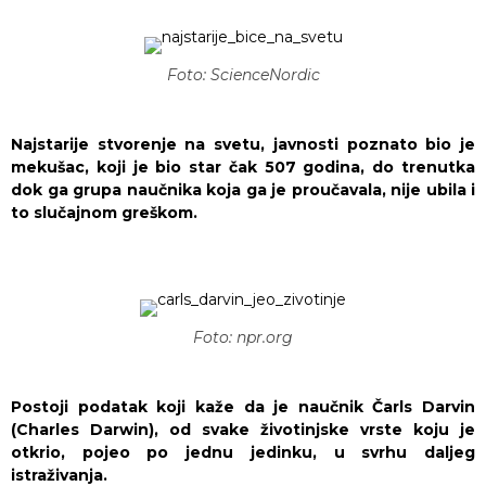
Foto: ScienceNordic
Najstarije stvorenje na svetu, javnosti poznato bio je
mekušac, koji je bio star čak 507 godina, do trenutka
dok ga grupa naučnika koja ga je proučavala, nije ubila i
to slučajnom greškom.
Foto: npr.org
Postoji podatak koji kaže da je naučnik Čarls Darvin
(Charles Darwin), od svake životinjske vrste koju je
otkrio, pojeo po jednu jedinku, u svrhu daljeg
istraživanja.