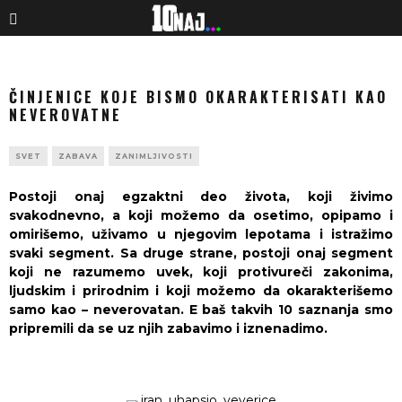
ČINJENICE KOJE BISMO OKARAKTERISATI KAO
NEVEROVATNE
SVET
ZABAVA
ZANIMLJIVOSTI
Postoji onaj egzaktni deo života, koji živimo
svakodnevno, a koji možemo da osetimo, opipamo i
omirišemo, uživamo u njegovim lepotama i istražimo
svaki segment. Sa druge strane, postoji onaj segment
koji ne razumemo uvek, koji protivureči zakonima,
ljudskim i prirodnim i koji možemo da okarakterišemo
samo kao – neverovatan. E baš takvih 10 saznanja smo
pripremili da se uz njih zabavimo i iznenadimo.