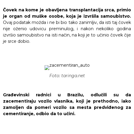
Čovek na kome je obavljena transplantacija srca, primio
je organ od muške osobe, koja je izvršila samoubistvo.
Ovaj podatak možda i ne bi bio tako zanimljiv, da isti taj čovek
nije oženio udovicu preminulog, i nakon nekoliko godina
izvršio samoubistvo na isti način, na koji je to učinio čovek čije
je srce dobio.
Foto: taringa.net
Građevinski radnici u Brazilu, odlučili su da
zacementiraju vozilo vlasnika, koji je prethodno, iako
zamoljen da pomeri vozilo sa mesta predviđenog za
cementiranje, odbio da to učini.