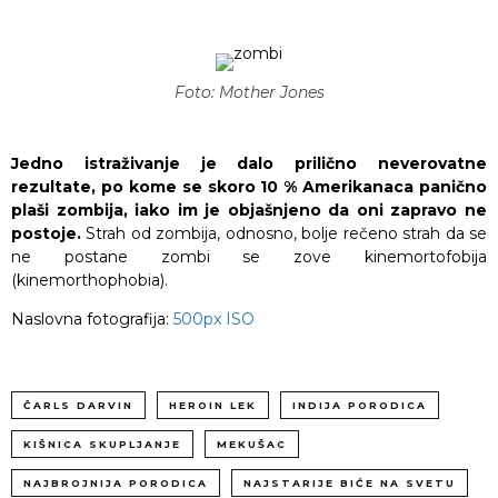
Foto: Mother Jones
Jedno istraživanje je dalo prilično neverovatne
rezultate, po kome se skoro 10 % Amerikanaca panično
plaši zombija, iako im je objašnjeno da oni zapravo ne
postoje.
Strah od zombija, odnosno, bolje rečeno strah da se
ne postane zombi se zove kinemortofobija
(kinemorthophobia).
Naslovna fotografija:
500px ISO
ČARLS DARVIN
HEROIN LEK
INDIJA PORODICA
KIŠNICA SKUPLJANJE
MEKUŠAC
NAJBROJNIJA PORODICA
NAJSTARIJE BIĆE NA SVETU