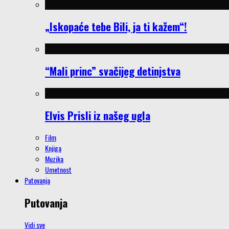
„Iskopaće tebe Bili, ja ti kažem“!
“Mali princ” svačijeg detinjstva
Elvis Prisli iz našeg ugla
Film
Knjiga
Muzika
Umetnost
Putovanja
Putovanja
Vidi sve