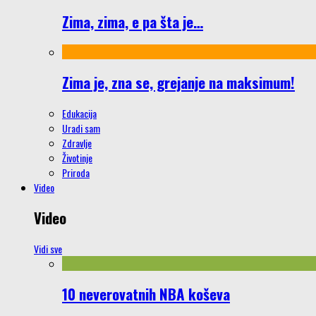
Zima, zima, e pa šta je…
Zima je, zna se, grejanje na maksimum!
Edukacija
Uradi sam
Zdravlje
Životinje
Priroda
Video
Video
Vidi sve
10 neverovatnih NBA koševa