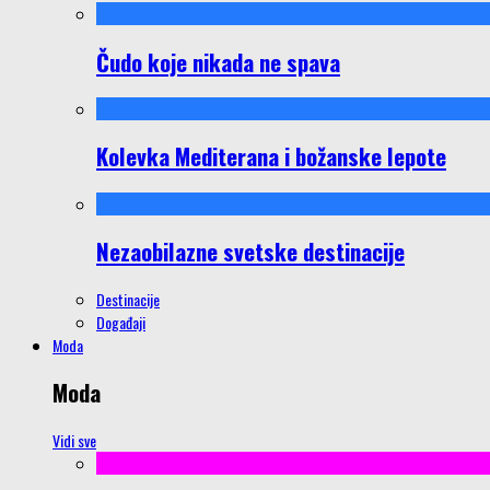
Čudo koje nikada ne spava
Kolevka Mediterana i božanske lepote
Nezaobilazne svetske destinacije
Destinacije
Događaji
Moda
Moda
Vidi sve