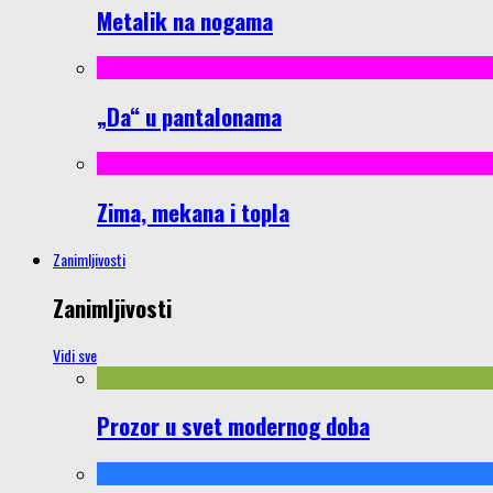
Metalik na nogama
„Da“ u pantalonama
Zima, mekana i topla
Zanimljivosti
Zanimljivosti
Vidi sve
Prozor u svet modernog doba