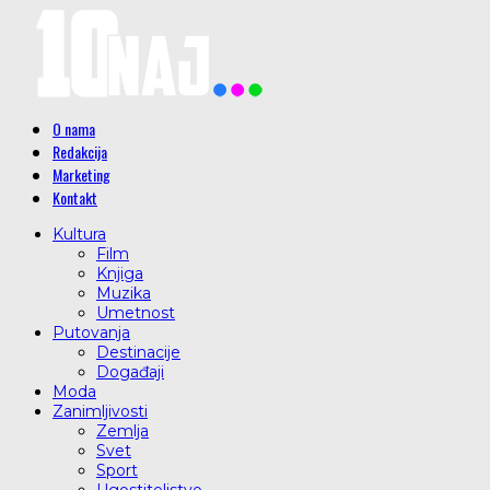
O nama
Redakcija
Marketing
Kontakt
Kultura
Film
Knjiga
Muzika
Umetnost
Putovanja
Destinacije
Događaji
Moda
Zanimljivosti
Zemlja
Svet
Sport