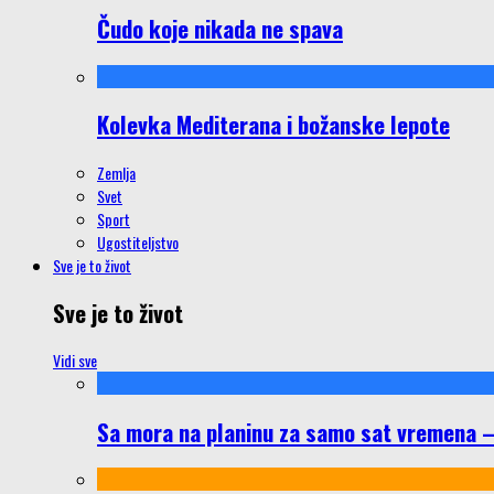
Čudo koje nikada ne spava
Kolevka Mediterana i božanske lepote
Zemlja
Svet
Sport
Ugostiteljstvo
Sve je to život
Sve je to život
Vidi sve
Sa mora na planinu za samo sat vremena – š