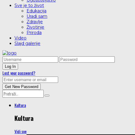
Ugostiteljstvo
Sve je to život
Edukacija
Uradi sam
Zdravlje
Životinje
Priroda
Video
Slajd galerije
Lost your password?
Kultura
Kultura
Vidi sve