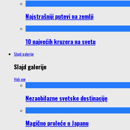
Najstrašniji putevi na zemlji
10 najvećih kruzera na svetu
Slajd galerije
Slajd galerije
Vidi sve
Nezaobilazne svetske destinacije
Magično proleće u Japanu