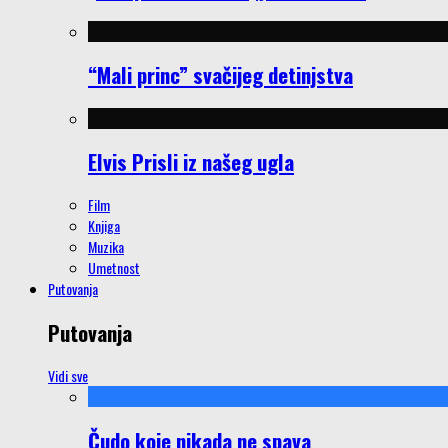
“Mali princ” svačijeg detinjstva
Elvis Prisli iz našeg ugla
Film
Knjiga
Muzika
Umetnost
Putovanja
Putovanja
Vidi sve
Čudo koje nikada ne spava