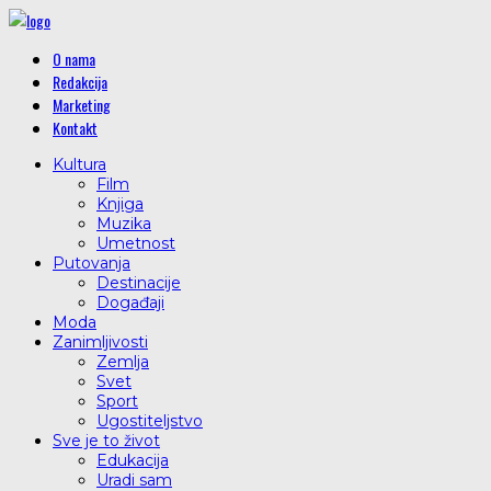
O nama
Redakcija
Marketing
Kontakt
Kultura
Film
Knjiga
Muzika
Umetnost
Putovanja
Destinacije
Događaji
Moda
Zanimljivosti
Zemlja
Svet
Sport
Ugostiteljstvo
Sve je to život
Edukacija
Uradi sam