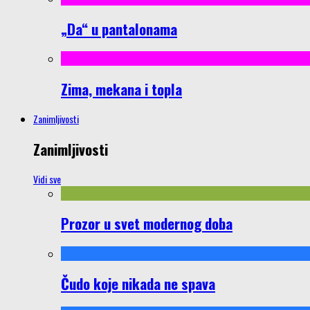
„Da“ u pantalonama
Zima, mekana i topla
Zanimljivosti
Zanimljivosti
Vidi sve
Prozor u svet modernog doba
Čudo koje nikada ne spava