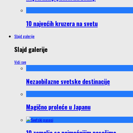
10 najvećih kruzera na svetu
Slajd galerije
Slajd galerije
Vidi sve
Nezaobilazne svetske destinacije
Magično proleće u Japanu
10 zemalja sa najmoćnijim pasošima