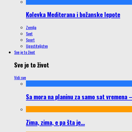
Kolevka Mediterana i božanske lepote
Zemlja
Svet
Sport
Ugostiteljstvo
Sve je to život
Sve je to život
Vidi sve
Sa mora na planinu za samo sat vremena – š
Zima, zima, e pa šta je…