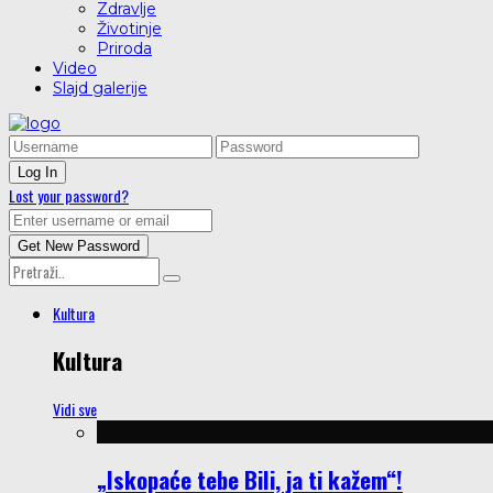
Zdravlje
Životinje
Priroda
Video
Slajd galerije
Lost your password?
Kultura
Kultura
Vidi sve
„Iskopaće tebe Bili, ja ti kažem“!