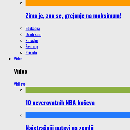
Zima je, zna se, grejanje na maksimum!
Edukacija
Uradi sam
Zdravlje
Životinje
Priroda
Video
Video
Vidi sve
10 neverovatnih NBA koševa
Najstrašniji putevi na zemlji