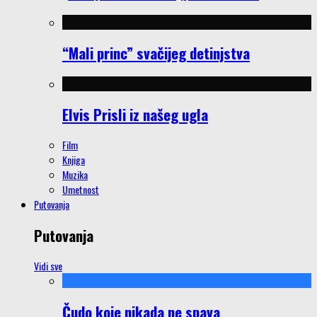
“Mali princ” svačijeg detinjstva
Elvis Prisli iz našeg ugla
Film
Knjiga
Muzika
Umetnost
Putovanja
Putovanja
Vidi sve
Čudo koje nikada ne spava