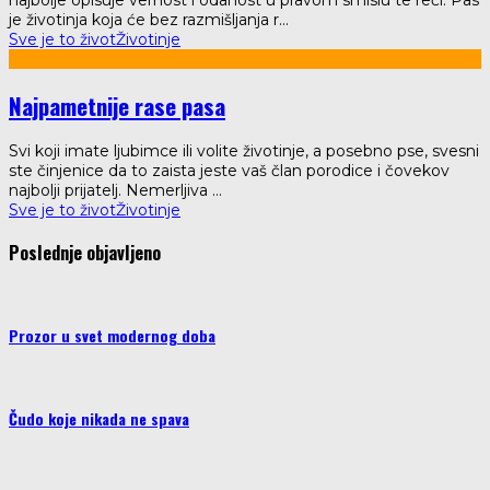
najbolje opisuje vernost i odanost u pravom smislu te reči. Pas
je životinja koja će bez razmišljanja r
...
Sve je to život
Životinje
Najpametnije rase pasa
Svi koji imate ljubimce ili volite životinje, a posebno pse, svesni
ste činjenice da to zaista jeste vaš član porodice i čovekov
najbolji prijatelj. Nemerljiva
...
Sve je to život
Životinje
Poslednje objavljeno
Prozor u svet modernog doba
Čudo koje nikada ne spava