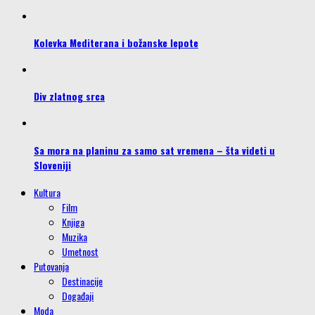
Kolevka Mediterana i božanske lepote
Div zlatnog srca
Sa mora na planinu za samo sat vremena – šta videti u
Sloveniji
Kultura
Film
Knjiga
Muzika
Umetnost
Putovanja
Destinacije
Događaji
Moda