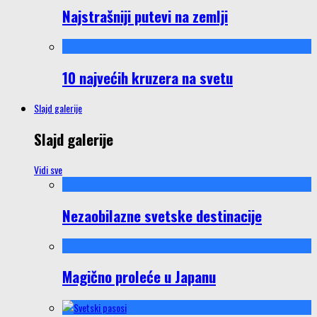
Najstrašniji putevi na zemlji
10 najvećih kruzera na svetu
Slajd galerije
Slajd galerije
Vidi sve
Nezaobilazne svetske destinacije
Magično proleće u Japanu