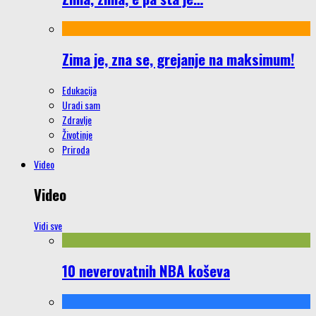
Zima je, zna se, grejanje na maksimum!
Edukacija
Uradi sam
Zdravlje
Životinje
Priroda
Video
Video
Vidi sve
10 neverovatnih NBA koševa