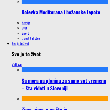
Kolevka Mediterana i božanske lepote
Zemlja
Svet
Sport
Ugostiteljstvo
Sve je to život
Sve je to život
Vidi sve
Sa mora na planinu za samo sat vremena
– šta videti u Sloveniji
Zima, zima, e pa šta je…