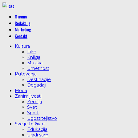
O nama
Redakcija
Marketing
Kontakt
Kultura
Film
Knjiga
Muzika
Umetnost
Putovanja
Destinacije
Događaji
Moda
Zanimljivosti
Zemlja
Svet
Sport
Ugostiteljstvo
Sve je to život
Edukacija
Uradi sam