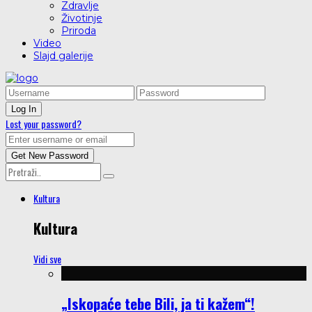
Zdravlje
Životinje
Priroda
Video
Slajd galerije
Lost your password?
Kultura
Kultura
Vidi sve
„Iskopaće tebe Bili, ja ti kažem“!