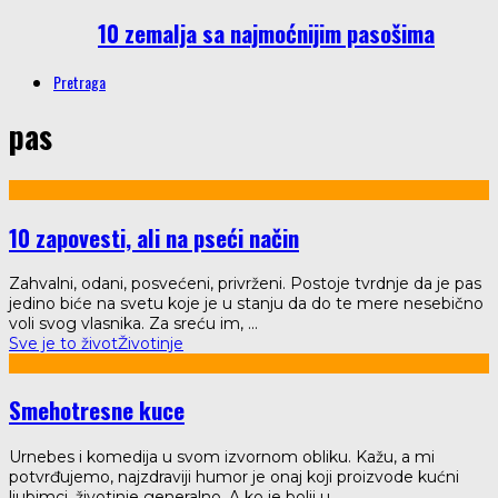
10 zemalja sa najmoćnijim pasošima
Pretraga
pas
10 zapovesti, ali na pseći način
Zahvalni, odani, posvećeni, privrženi. Postoje tvrdnje da je pas
jedino biće na svetu koje je u stanju da do te mere nesebično
voli svog vlasnika. Za sreću im,
...
Sve je to život
Životinje
Smehotresne kuce
Urnebes i komedija u svom izvornom obliku. Kažu, a mi
potvrđujemo, najzdraviji humor je onaj koji proizvode kućni
ljubimci, životinje generalno. A ko je bolji u
...