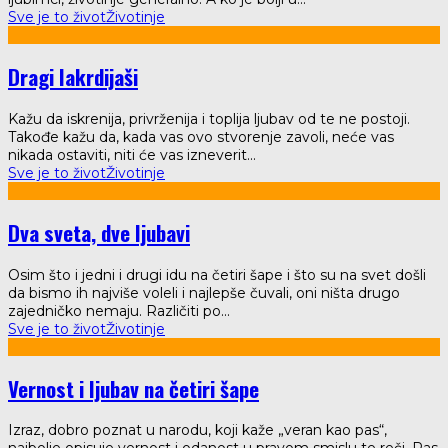
Sve je to život
Životinje
Dragi lakrdijaši
Kažu da iskrenija, privrženija i toplija ljubav od te ne postoji.
Takođe kažu da, kada vas ovo stvorenje zavoli, neće vas
nikada ostaviti, niti će vas izneverit
...
Sve je to život
Životinje
Dva sveta, dve ljubavi
Osim što i jedni i drugi idu na četiri šape i što su na svet došli
da bismo ih najviše voleli i najlepše čuvali, oni ništa drugo
zajedničko nemaju. Različiti po
...
Sve je to život
Životinje
Vernost i ljubav na četiri šape
Izraz, dobro poznat u narodu, koji kaže „veran kao pas“,