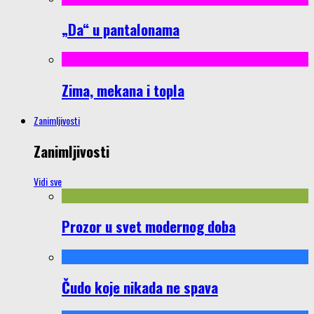
„Da“ u pantalonama
Zima, mekana i topla
Zanimljivosti
Zanimljivosti
Vidi sve
Prozor u svet modernog doba
Čudo koje nikada ne spava