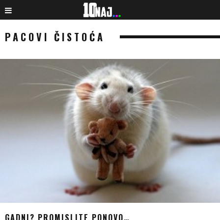
PACOVI ČISTOĆA
GADNI? PROMISLITE PONOVO…