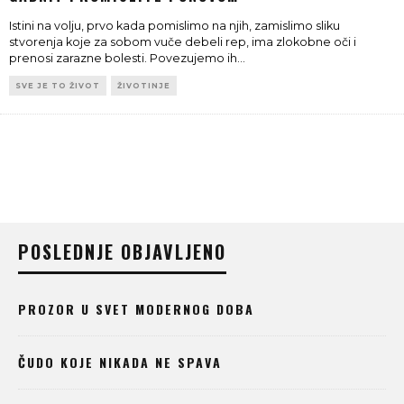
Istini na volju, prvo kada pomislimo na njih, zamislimo sliku
stvorenja koje za sobom vuče debeli rep, ima zlokobne oči i
prenosi zarazne bolesti. Povezujemo ih
...
SVE JE TO ŽIVOT
ŽIVOTINJE
POSLEDNJE OBJAVLJENO
PROZOR U SVET MODERNOG DOBA
ČUDO KOJE NIKADA NE SPAVA