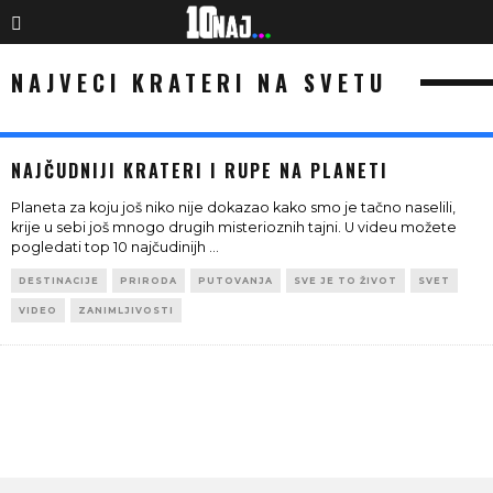
NAJVECI KRATERI NA SVETU
NAJČUDNIJI KRATERI I RUPE NA PLANETI
Planeta za koju još niko nije dokazao kako smo je tačno naselili,
krije u sebi još mnogo drugih misterioznih tajni. U videu možete
pogledati top 10 najčudinijh
...
DESTINACIJE
PRIRODA
PUTOVANJA
SVE JE TO ŽIVOT
SVET
VIDEO
ZANIMLJIVOSTI