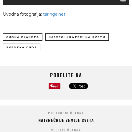
Uvodna fotografija:
taringa.net
CUDNA PLANETA
NAJVECI KRATERI NA SVETU
SVESTKA CUDA
PODELITE NA
PRETHODNI ČLANAK
NAJSREĆNIJE ZEMLJE SVETA
SLEDEĆI ČLANAK