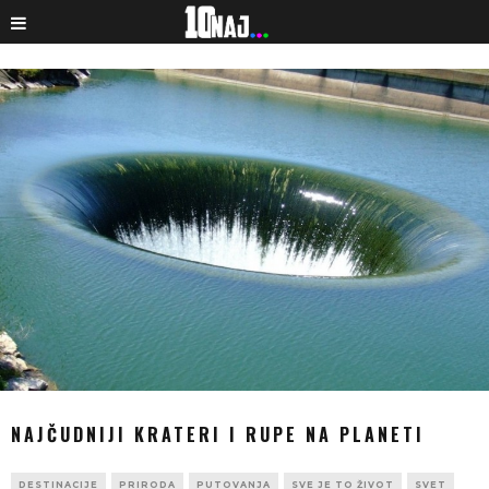
NAJČUDNIJI KRATERI I RUPE NA PLANETI
DESTINACIJE
PRIRODA
PUTOVANJA
SVE JE TO ŽIVOT
SVET