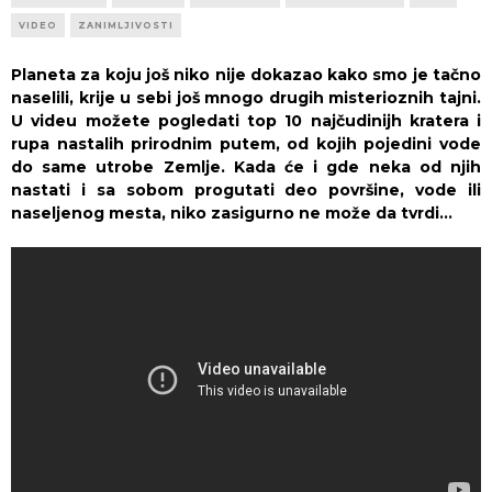
VIDEO
ZANIMLJIVOSTI
Planeta za koju još niko nije dokazao kako smo je tačno
naselili, krije u sebi još mnogo drugih misterioznih tajni.
U videu možete pogledati top 10 najčudinijh kratera i
rupa nastalih prirodnim putem, od kojih pojedini vode
do same utrobe Zemlje. Kada će i gde neka od njih
nastati i sa sobom progutati deo površine, vode ili
naseljenog mesta, niko zasigurno ne može da tvrdi…