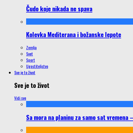
Čudo koje nikada ne spava
Kolevka Mediterana i božanske lepote
Zemlja
Svet
Sport
Ugostiteljstvo
Sve je to život
Sve je to život
Vidi sve
Sa mora na planinu za samo sat vremena – š