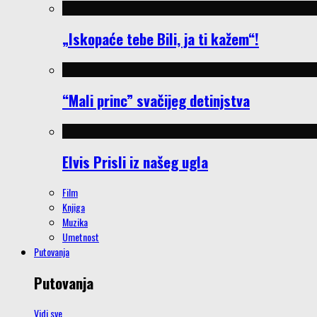
„Iskopaće tebe Bili, ja ti kažem“!
“Mali princ” svačijeg detinjstva
Elvis Prisli iz našeg ugla
Film
Knjiga
Muzika
Umetnost
Putovanja
Putovanja
Vidi sve