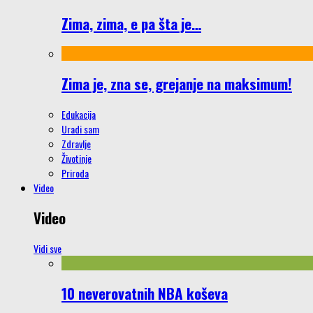
Zima, zima, e pa šta je…
Zima je, zna se, grejanje na maksimum!
Edukacija
Uradi sam
Zdravlje
Životinje
Priroda
Video
Video
Vidi sve
10 neverovatnih NBA koševa