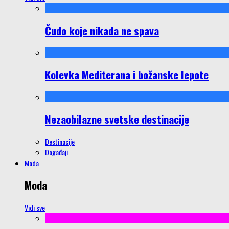
Čudo koje nikada ne spava
Kolevka Mediterana i božanske lepote
Nezaobilazne svetske destinacije
Destinacije
Događaji
Moda
Moda
Vidi sve