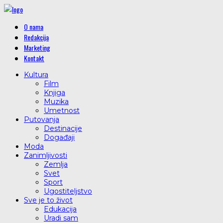
O nama
Redakcija
Marketing
Kontakt
Kultura
Film
Knjiga
Muzika
Umetnost
Putovanja
Destinacije
Događaji
Moda
Zanimljivosti
Zemlja
Svet
Sport
Ugostiteljstvo
Sve je to život
Edukacija
Uradi sam