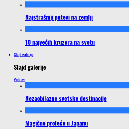
Najstrašniji putevi na zemlji
10 najvećih kruzera na svetu
Slajd galerije
Slajd galerije
Vidi sve
Nezaobilazne svetske destinacije
Magično proleće u Japanu