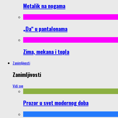
Metalik na nogama
„Da“ u pantalonama
Zima, mekana i topla
Zanimljivosti
Zanimljivosti
Vidi sve
Prozor u svet modernog doba