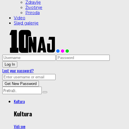
Zdravlje
Životinje
Priroda
Video
Slajd galerije
Lost your password?
Kultura
Kultura
Vidi sve