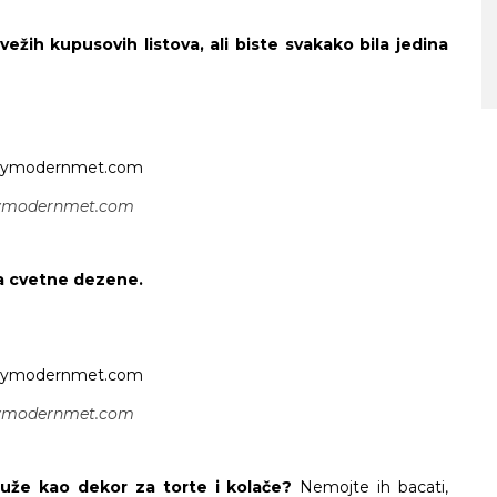
SA MORA NA PLANINU ZA SAMO S
VREMENA – ŠTA VIDETI U
vežih kupusovih listova, ali biste svakako bila jedina
SLOVENIJI
ymodernmet.com
ra cvetne dezene.
ymodernmet.com
služe kao dekor za torte i kolače?
Nemojte ih bacati,