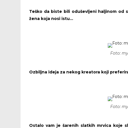
Teško da biste bili oduševljeni haljinom od s
žena koja nosi istu…
Foto: m
Ozbiljna ideja za nekog kreatora koji preferi
Foto: m
Ostalo vam je šarenih slatkih mrvica koje 