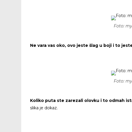
Foto: m
Ne vara vas oko, ovo jeste šlag u boji i to jest
Foto: m
Koliko puta ste zarezali olovku i to odmah is
slika je dokaz.