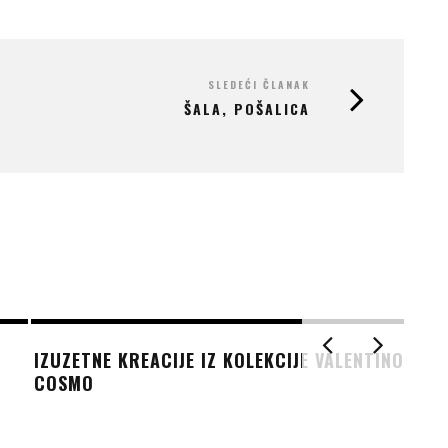
SLEDEĆI ČLANAK
ŠALA, POŠALICA
IZUZETNE KREACIJE IZ KOLEKCIJE VALENTINO
COSMO