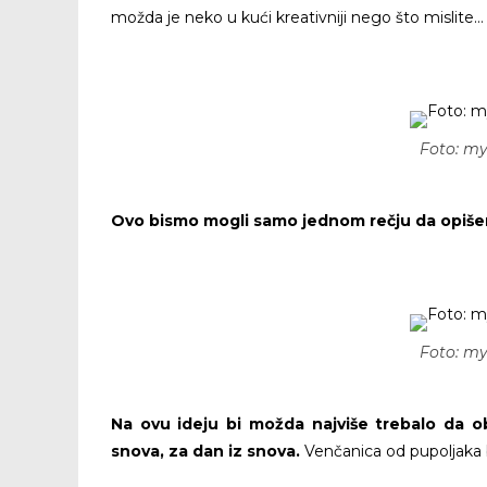
možda je neko u kući kreativniji nego što mislite…
Foto: m
Ovo bismo mogli samo jednom rečju da opišem
Foto: m
Na ovu ideju bi možda najviše trebalo da o
snova, za dan iz snova.
Venčanica od pupoljaka 