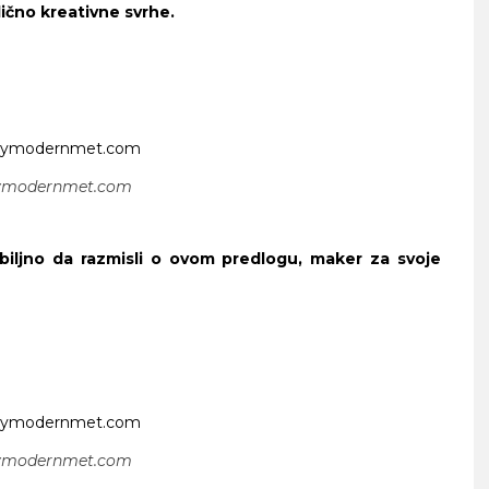
lično kreativne svrhe.
ymodernmet.com
biljno da razmisli o ovom predlogu, maker za svoje
ATNOG SRCA
ymodernmet.com