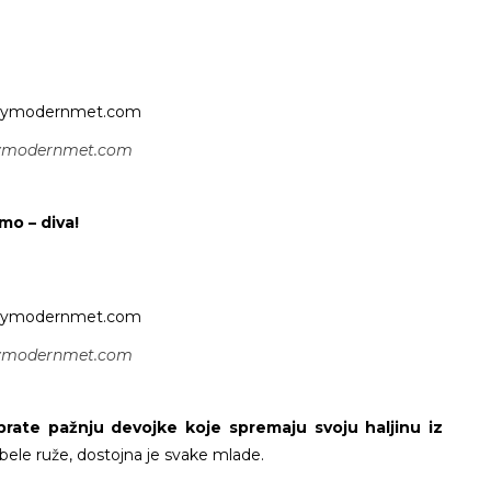
ymodernmet.com
o – diva!
ymodernmet.com
brate pažnju devojke koje spremaju svoju haljinu iz
bele ruže, dostojna je svake mlade.