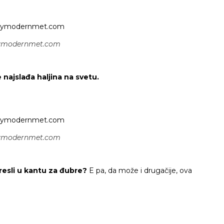
ymodernmet.com
e najslađa haljina na svetu.
ymodernmet.com
tresli u kantu za đubre?
E pa, da može i drugačije, ova