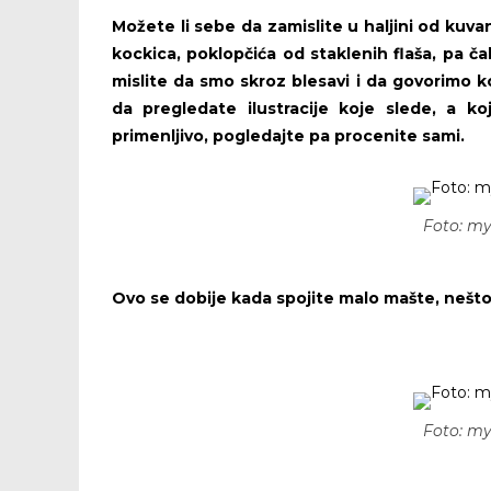
Možete li sebe da zamislite u haljini od kuva
kockica, poklopčića od staklenih flaša, pa čak
mislite da smo skroz blesavi i da govorimo ko
da pregledate ilustracije koje slede, a k
primenljivo, pogledajte pa procenite sami.
Foto: m
Ovo se dobije kada spojite malo mašte, nešt
Foto: m