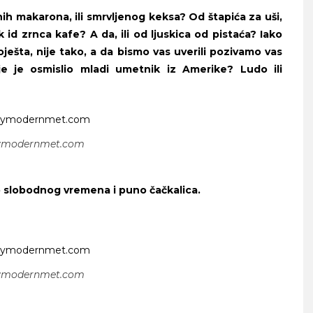
nih makarona, ili smrvljenog keksa? Od štapića za uši,
 id zrnca kafe? A da, ili od ljuskica od pistaća? Iako
ješta, nije tako, a da bismo vas uverili pozivamo vas
oje je osmislio mladi umetnik iz Amerike? Ludo ili
ymodernmet.com
o slobodnog vremena i puno čačkalica.
ymodernmet.com