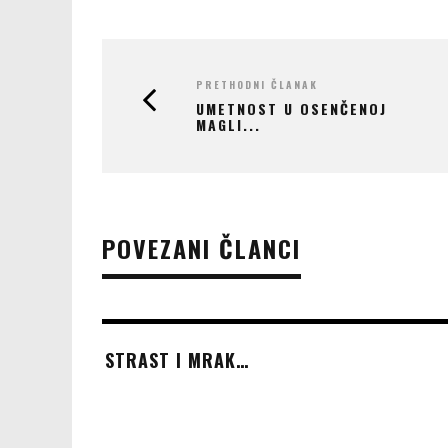
PRETHODNI ČLANAK
UMETNOST U OSENČENOJ
MAGLI...
POVEZANI ČLANCI
STRAST I MRAK…