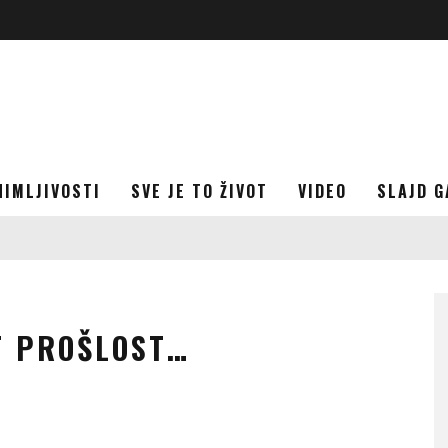
NIMLJIVOSTI
SVE JE TO ŽIVOT
VIDEO
SLAJD G
T PROŠLOST…