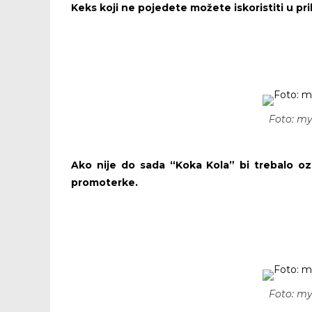
Keks koji ne pojedete možete iskoristiti u pri
Foto: m
Ako nije do sada “Koka Kola” bi trebalo oz
promoterke.
DIV ZL
Foto: m