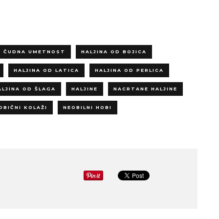
ČUDNA UMETNOST
HALJINA OD BOJICA
HALJINA OD LATICA
HALJINA OD PERLICA
ALJINA OD ŠLAGA
HALJINE
NACRTANE HALJINE
OBIČNI KOLAŽI
NEOBILNI HOBI