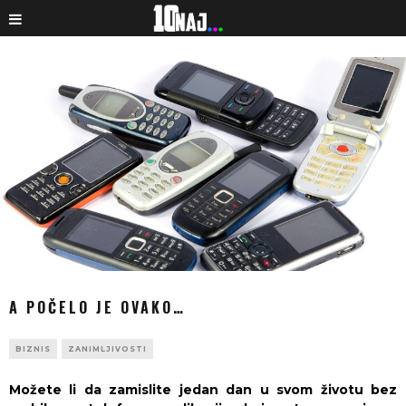
A POČELO JE OVAKO…
BIZNIS
ZANIMLJIVOSTI
Možete li da zamislite jedan dan u svom životu bez