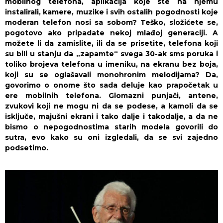
mobilnog telefona, aplikacija koje ste na njemu
instalirali, kamere, muzike i svih ostalih pogodnosti koje
moderan telefon nosi sa sobom? Teško, složićete se,
pogotovo ako pripadate nekoj mlađoj generaciji. A
možete li da zamislite, ili da se prisetite, telefona koji
su bili u stanju da „zapamte“ svega 30-ak sms poruka i
toliko brojeva telefona u imeniku, na ekranu bez boja,
koji su se oglašavali monohronim melodijama? Da,
govorimo o onome što sada deluje kao prapočetak u
ere mobilnih telefona. Glomazni punjači, antene,
zvukovi koji ne mogu ni da se podese, a kamoli da se
isključe, majušni ekrani i tako dalje i takodalje, a da ne
bismo o nepogodnostima starih modela govorili do
sutra, evo kako su oni izgledali, da se svi zajedno
podsetimo.