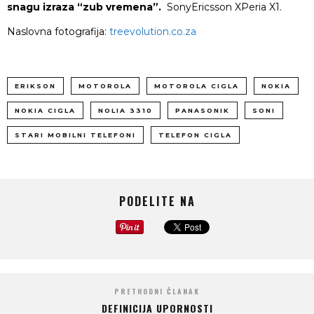
snagu izraza “zub vremena”.
SonyEricsson XPeria X1.
Naslovna fotografija:
treevolution.co.za
ERIKSON
MOTOROLA
MOTOROLA CIGLA
NOKIA
NOKIA CIGLA
NOLIA 3310
PANASONIK
SONI
STARI MOBILNI TELEFONI
TELEFON CIGLA
PODELITE NA
PRETHODNI ČLANAK
DEFINICIJA UPORNOSTI