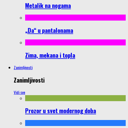
Metalik na nogama
„Da“ u pantalonama
Zima, mekana i topla
Zanimljivosti
Zanimljivosti
Vidi sve
Prozor u svet modernog doba