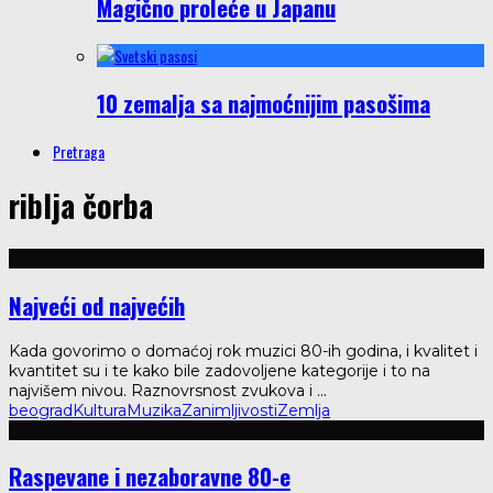
Magično proleće u Japanu
10 zemalja sa najmoćnijim pasošima
Pretraga
riblja čorba
Najveći od najvećih
Kada govorimo o domaćoj rok muzici 80-ih godina, i kvalitet i
kvantitet su i te kako bile zadovoljene kategorije i to na
najvišem nivou. Raznovrsnost zvukova i
...
beograd
Kultura
Muzika
Zanimljivosti
Zemlja
Raspevane i nezaboravne 80-e