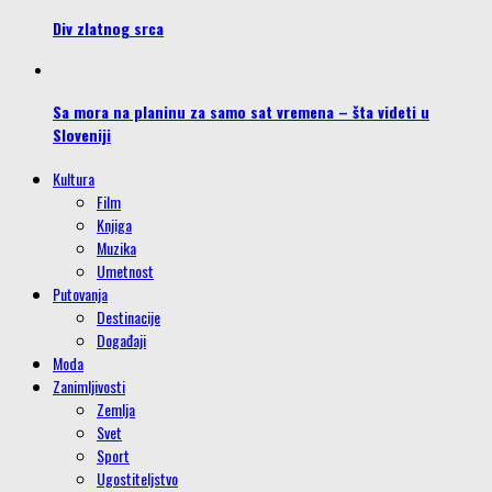
Div zlatnog srca
Sa mora na planinu za samo sat vremena – šta videti u
Sloveniji
Kultura
Film
Knjiga
Muzika
Umetnost
Putovanja
Destinacije
Događaji
Moda
Zanimljivosti
Zemlja
Svet
Sport
Ugostiteljstvo