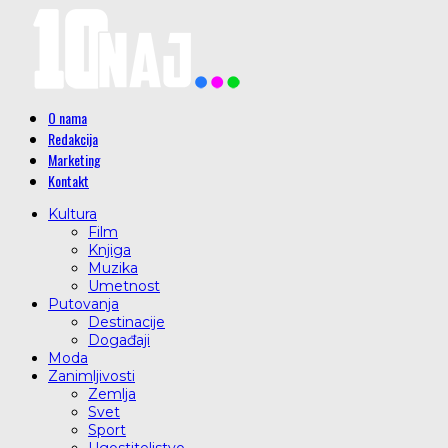
O nama
Redakcija
Marketing
Kontakt
Kultura
Film
Knjiga
Muzika
Umetnost
Putovanja
Destinacije
Događaji
Moda
Zanimljivosti
Zemlja
Svet
Sport