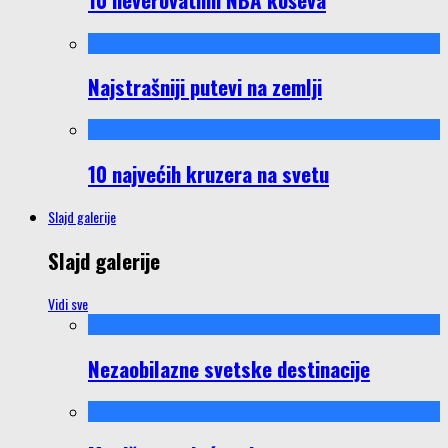
Najstrašniji putevi na zemlji
10 najvećih kruzera na svetu
Slajd galerije
Slajd galerije
Vidi sve
Nezaobilazne svetske destinacije