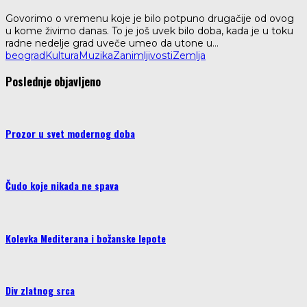
Govorimo o vremenu koje je bilo potpuno drugačije od ovog
u kome živimo danas. To je još uvek bilo doba, kada je u toku
radne nedelje grad uveče umeo da utone u
...
beograd
Kultura
Muzika
Zanimljivosti
Zemlja
Poslednje objavljeno
Prozor u svet modernog doba
Čudo koje nikada ne spava
Kolevka Mediterana i božanske lepote
Div zlatnog srca