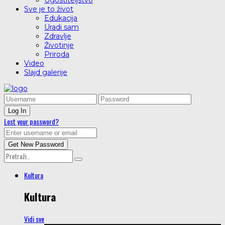
Ugostiteljstvo
Sve je to život
Edukacija
Uradi sam
Zdravlje
Životinje
Priroda
Video
Slajd galerije
Lost your password?
Kultura
Kultura
Vidi sve