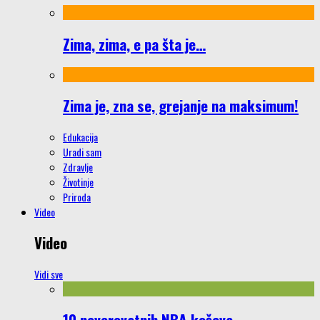
Zima, zima, e pa šta je…
Zima je, zna se, grejanje na maksimum!
Edukacija
Uradi sam
Zdravlje
Životinje
Priroda
Video
Video
Vidi sve
10 neverovatnih NBA koševa