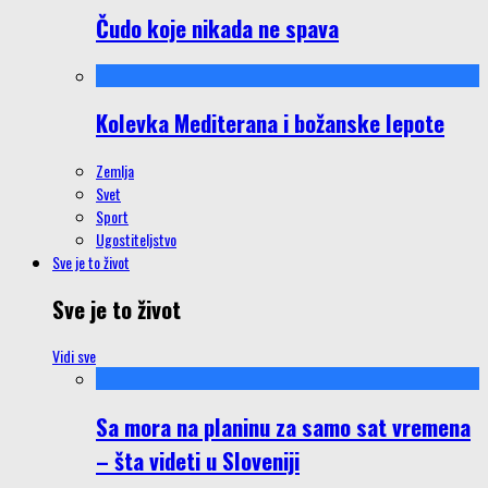
Čudo koje nikada ne spava
Kolevka Mediterana i božanske lepote
Zemlja
Svet
Sport
Ugostiteljstvo
Sve je to život
Sve je to život
Vidi sve
Sa mora na planinu za samo sat vremena
– šta videti u Sloveniji