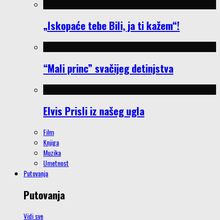
„Iskopaće tebe Bili, ja ti kažem“!
“Mali princ” svačijeg detinjstva
Elvis Prisli iz našeg ugla
Film
Knjiga
Muzika
Umetnost
Putovanja
Putovanja
Vidi sve