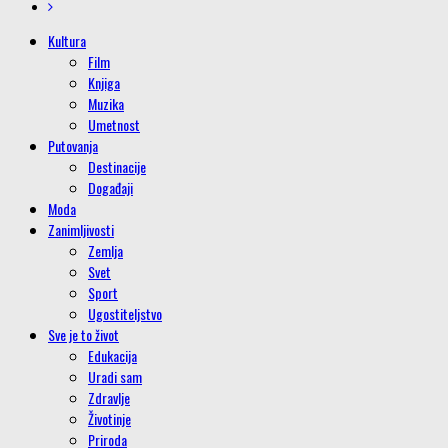
Kultura
Film
Knjiga
Muzika
Umetnost
Putovanja
Destinacije
Događaji
Moda
Zanimljivosti
Zemlja
Svet
Sport
Ugostiteljstvo
Sve je to život
Edukacija
Uradi sam
Zdravlje
Životinje
Priroda