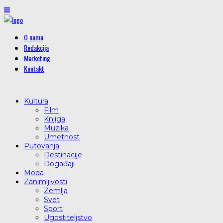
O nama
Redakcija
Marketing
Kontakt
Kultura
Film
Knjiga
Muzika
Umetnost
Putovanja
Destinacije
Događaji
Moda
Zanimljivosti
Zemlja
Svet
Sport
Ugostiteljstvo