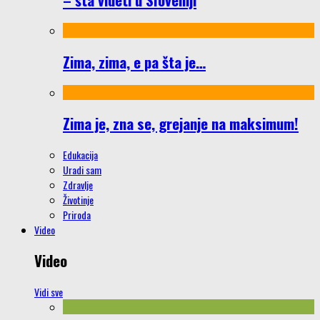
Zima, zima, e pa šta je…
Zima je, zna se, grejanje na maksimum!
Edukacija
Uradi sam
Zdravlje
Životinje
Priroda
Video
Video
Vidi sve