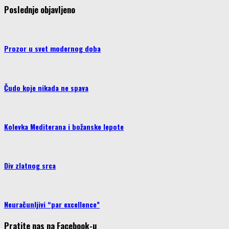
Poslednje objavljeno
Prozor u svet modernog doba
Čudo koje nikada ne spava
Kolevka Mediterana i božanske lepote
Div zlatnog srca
Neuračunljivi “par excellence”
Pratite nas na Facebook-u