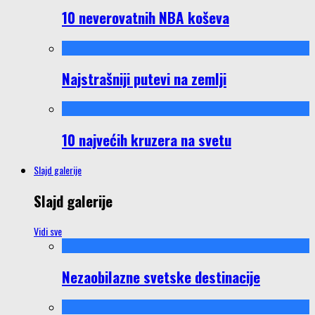
10 neverovatnih NBA koševa
Najstrašniji putevi na zemlji
10 najvećih kruzera na svetu
Slajd galerije
Slajd galerije
Vidi sve
Nezaobilazne svetske destinacije