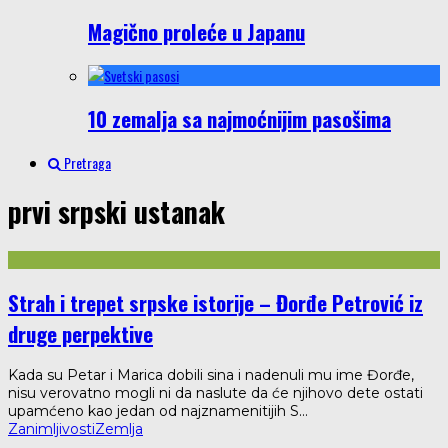
Magično proleće u Japanu
10 zemalja sa najmoćnijim pasošima
Pretraga
prvi srpski ustanak
Strah i trepet srpske istorije – Đorđe Petrović iz
druge perpektive
Kada su Petar i Marica dobili sina i nadenuli mu ime Đorđe,
nisu verovatno mogli ni da naslute da će njihovo dete ostati
upamćeno kao jedan od najznamenitijih S
...
Zanimljivosti
Zemlja