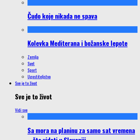
Čudo koje nikada ne spava
Kolevka Mediterana i božanske lepote
Zemlja
Svet
Sport
Ugostiteljstvo
Sve je to život
Sve je to život
Vidi sve
Sa mora na planinu za samo sat vremena
– šta videti u Sloveniji