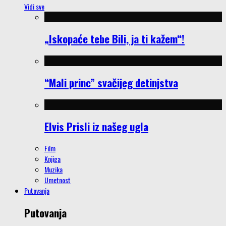
Vidi sve
„Iskopaće tebe Bili, ja ti kažem“!
“Mali princ” svačijeg detinjstva
Elvis Prisli iz našeg ugla
Film
Knjiga
Muzika
Umetnost
Putovanja
Putovanja