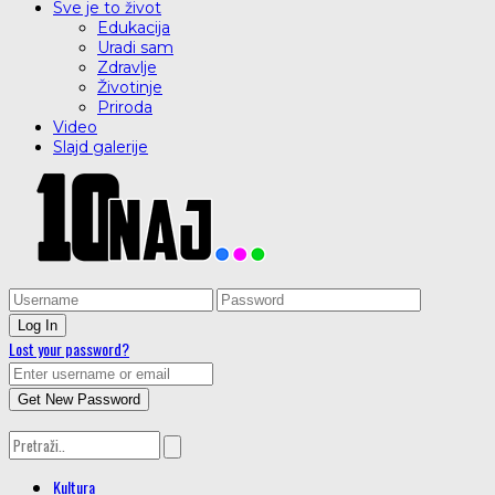
Sve je to život
Edukacija
Uradi sam
Zdravlje
Životinje
Priroda
Video
Slajd galerije
Lost your password?
Kultura