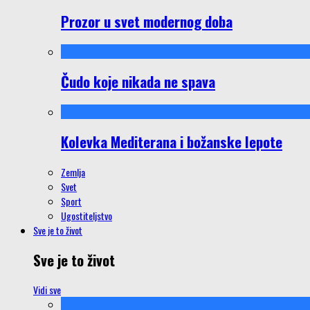
Prozor u svet modernog doba
Čudo koje nikada ne spava
Kolevka Mediterana i božanske lepote
Zemlja
Svet
Sport
Ugostiteljstvo
Sve je to život
Sve je to život
Vidi sve