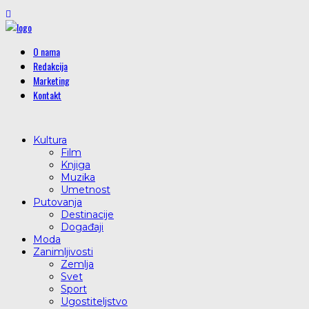
O nama
Redakcija
Marketing
Kontakt
Kultura
Film
Knjiga
Muzika
Umetnost
Putovanja
Destinacije
Događaji
Moda
Zanimljivosti
Zemlja
Svet
Sport
Ugostiteljstvo