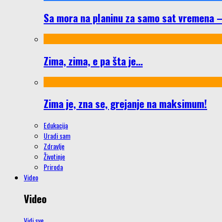
Sa mora na planinu za samo sat vremena – š
Zima, zima, e pa šta je…
Zima je, zna se, grejanje na maksimum!
Edukacija
Uradi sam
Zdravlje
Životinje
Priroda
Video
Video
Vidi sve