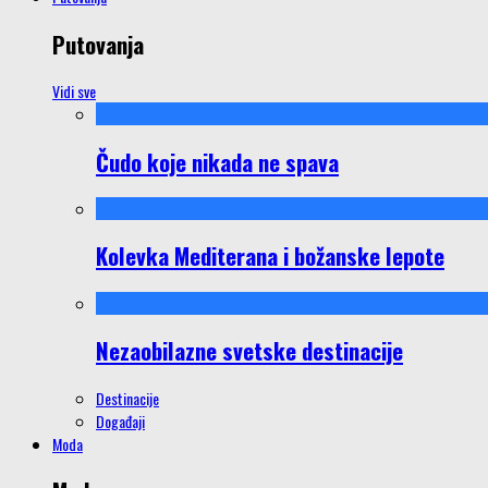
Putovanja
Vidi sve
Čudo koje nikada ne spava
Kolevka Mediterana i božanske lepote
Nezaobilazne svetske destinacije
Destinacije
Događaji
Moda