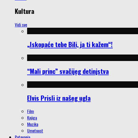
Kultura
Vidi sve
„Iskopaće tebe Bili, ja ti kažem“!
“Mali princ” svačijeg detinjstva
Elvis Prisli iz našeg ugla
Film
Knjiga
Muzika
Umetnost
Putovanja