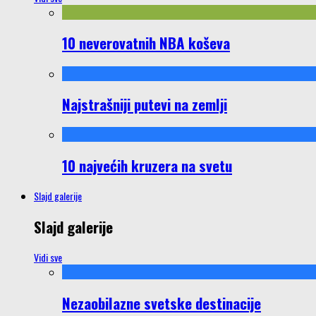
10 neverovatnih NBA koševa
Najstrašniji putevi na zemlji
10 najvećih kruzera na svetu
Slajd galerije
Slajd galerije
Vidi sve
Nezaobilazne svetske destinacije