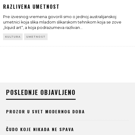
RAZLIVENA UMETNOST
Pre izvesnog vremena govorili smo o jednoj australijanskoj
umetnici koja slika mladom slikarskom tehnikom koja se zove
„liquid art“, a koja podrazumeva razlivan
...
KULTURA
UMETNOST
POSLEDNJE OBJAVLJENO
PROZOR U SVET MODERNOG DOBA
ČUDO KOJE NIKADA NE SPAVA