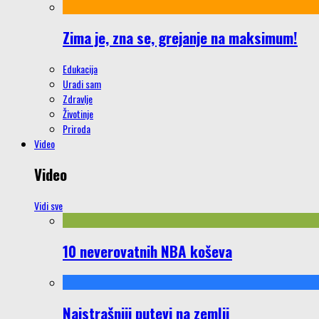
Zima je, zna se, grejanje na maksimum!
Edukacija
Uradi sam
Zdravlje
Životinje
Priroda
Video
Video
Vidi sve
10 neverovatnih NBA koševa
Najstrašniji putevi na zemlji