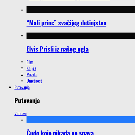
“Mali princ” svačijeg detinjstva
Elvis Prisli iz našeg ugla
Film
Knjiga
Muzika
Umetnost
Putovanja
Putovanja
Vidi sve
Čudo koje nikada ne spava