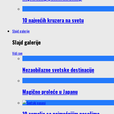
10 najvećih kruzera na svetu
Slajd galerije
Slajd galerije
Vidi sve
Nezaobilazne svetske destinacije
Magično proleće u Japanu
10 zemalja sa najmoćnijim pasošima