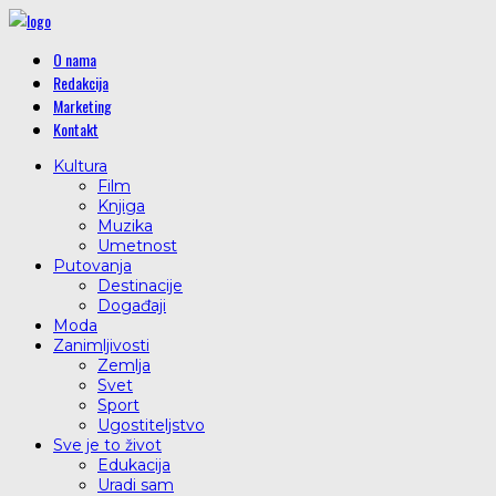
O nama
Redakcija
Marketing
Kontakt
Kultura
Film
Knjiga
Muzika
Umetnost
Putovanja
Destinacije
Događaji
Moda
Zanimljivosti
Zemlja
Svet
Sport
Ugostiteljstvo
Sve je to život
Edukacija
Uradi sam