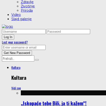
Zdravlje
Životinje
Priroda
Video
Slajd galerije
Lost your password?
Kultura
Kultura
Vidi sve
„Iskopaće tebe Bili, ja ti kažem“!