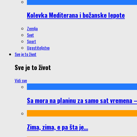
Kolevka Mediterana i božanske lepote
Zemlja
Svet
Sport
Ugostiteljstvo
Sve je to život
Sve je to život
Vidi sve
Sa mora na planinu za samo sat vremena – š
Zima, zima, e pa šta je…