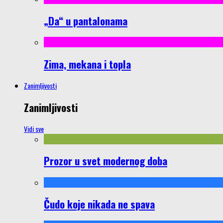
„Da“ u pantalonama
Zima, mekana i topla
Zanimljivosti
Zanimljivosti
Vidi sve
Prozor u svet modernog doba
Čudo koje nikada ne spava