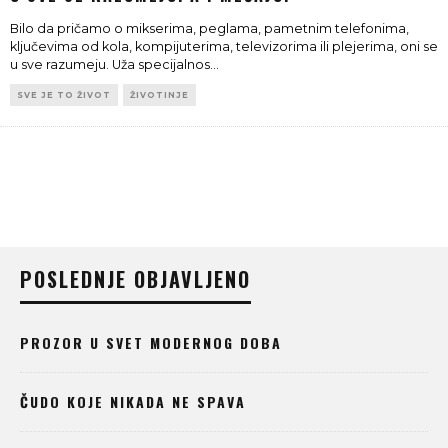
Bilo da pričamo o mikserima, peglama, pametnim telefonima,
ključevima od kola, kompijuterima, televizorima ili plejerima, oni se
u sve razumeju. Uža specijalnos
...
SVE JE TO ŽIVOT
ŽIVOTINJE
POSLEDNJE OBJAVLJENO
PROZOR U SVET MODERNOG DOBA
ČUDO KOJE NIKADA NE SPAVA