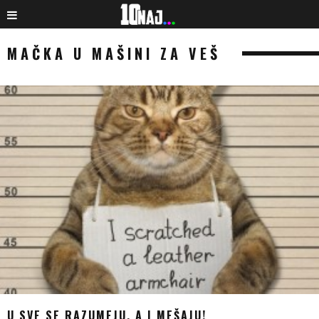
MAČKA U MAŠINI ZA VEŠ
U SVE SE RAZUMEJU. A I MEŠAJU!