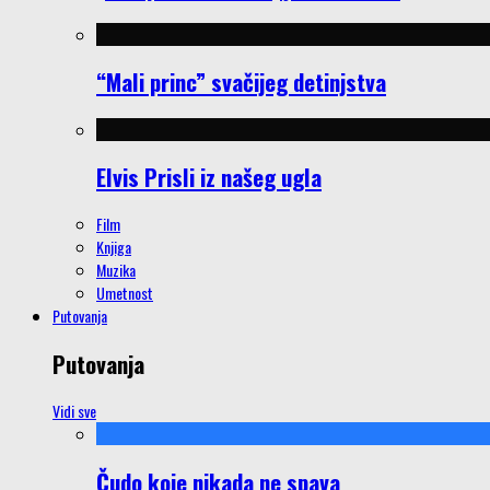
“Mali princ” svačijeg detinjstva
Elvis Prisli iz našeg ugla
Film
Knjiga
Muzika
Umetnost
Putovanja
Putovanja
Vidi sve
Čudo koje nikada ne spava