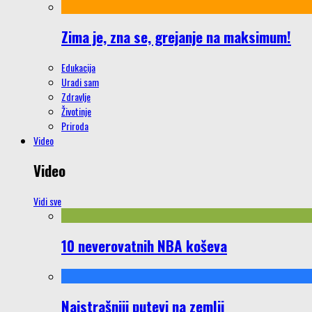
Zima je, zna se, grejanje na maksimum!
Edukacija
Uradi sam
Zdravlje
Životinje
Priroda
Video
Video
Vidi sve
10 neverovatnih NBA koševa
Najstrašniji putevi na zemlji