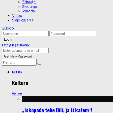
Zdravlje
Životinje
Priroda
Video
Slajd galerije
Lost your password?
Kultura
Kultura
Vidi sve
„Iskopaće tebe Bili, ja ti kažem“!