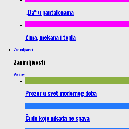
„Da“ u pantalonama
Zima, mekana i topla
Zanimljivosti
Zanimljivosti
Vidi sve
Prozor u svet modernog doba
Čudo koje nikada ne spava