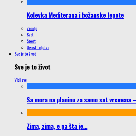
Kolevka Mediterana i božanske lepote
Zemlja
Svet
Sport
Ugostiteljstvo
Sve je to život
Sve je to život
Vidi sve
Sa mora na planinu za samo sat vremena – š
Zima, zima, e pa šta je…