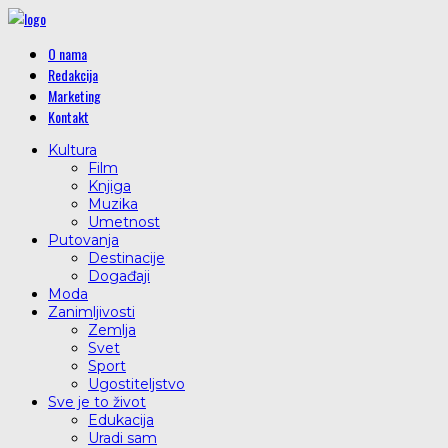
O nama
Redakcija
Marketing
Kontakt
Kultura
Film
Knjiga
Muzika
Umetnost
Putovanja
Destinacije
Događaji
Moda
Zanimljivosti
Zemlja
Svet
Sport
Ugostiteljstvo
Sve je to život
Edukacija
Uradi sam