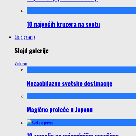
10 najvećih kruzera na svetu
Slajd galerije
Slajd galerije
Vidi sve
Nezaobilazne svetske destinacije
Magično proleće u Japanu
10 zemalja sa najmoćnijim pasošima