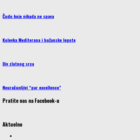
Čudo koje nikada ne spava
Kolevka Mediterana i božanske lepote
Div zlatnog srca
Neuračunljivi “par excellence”
Pratite nas na Facebook-u
Aktuelno