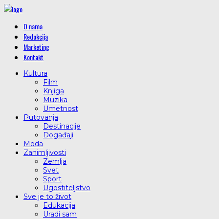
O nama
Redakcija
Marketing
Kontakt
Kultura
Film
Knjiga
Muzika
Umetnost
Putovanja
Destinacije
Događaji
Moda
Zanimljivosti
Zemlja
Svet
Sport
Ugostiteljstvo
Sve je to život
Edukacija
Uradi sam