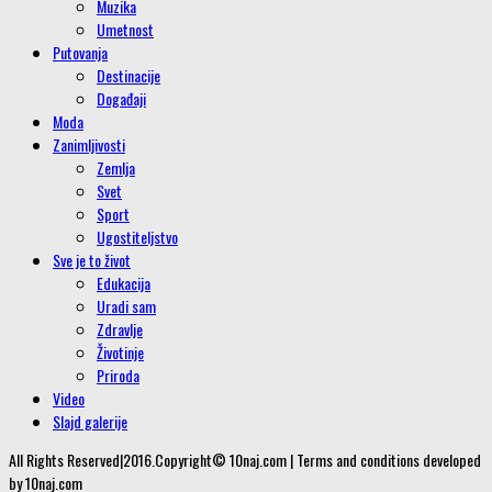
Muzika
Umetnost
Putovanja
Destinacije
Događaji
Moda
Zanimljivosti
Zemlja
Svet
Sport
Ugostiteljstvo
Sve je to život
Edukacija
Uradi sam
Zdravlje
Životinje
Priroda
Video
Slajd galerije
All Rights Reserved|2016.Copyright© 10naj.com | Terms and conditions developed
by 10naj.com