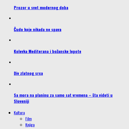
Prozor u svet modernog doba
Čudo koje nikada ne spava
Kolevka Mediterana i božanske lepote
Div zlatnog srca
Sa mora na planinu za samo sat vremena – šta videti u
Sloveniji
Kultura
Film
Knjiga