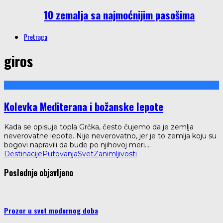
10 zemalja sa najmoćnijim pasošima
Pretraga
giros
Kolevka Mediterana i božanske lepote
Kada se opisuje topla Grčka, često čujemo da je zemlja
neverovatne lepote. Nije neverovatno, jer je to zemlja koju su
bogovi napravili da bude po njihovoj meri.
...
Destinacije
Putovanja
Svet
Zanimljivosti
Poslednje objavljeno
Prozor u svet modernog doba