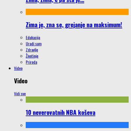
Zima je, zna se, grejanje na maksimum!
Edukacija
Uradi sam
Zdravlje
Životinje
Priroda
Video
Video
Vidi sve
10 neverovatnih NBA koševa