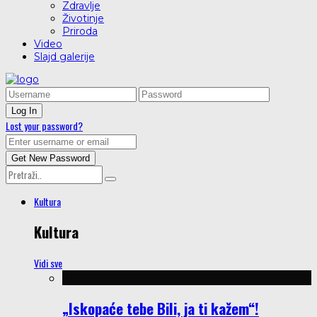
Zdravlje
Životinje
Priroda
Video
Slajd galerije
Lost your password?
Kultura
Kultura
Vidi sve
„Iskopaće tebe Bili, ja ti kažem“!