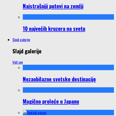
Najstrašniji putevi na zemlji
10 najvećih kruzera na svetu
Slajd galerije
Slajd galerije
Vidi sve
Nezaobilazne svetske destinacije
Magično proleće u Japanu