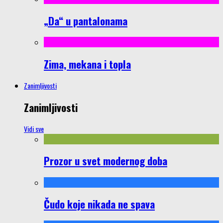
„Da“ u pantalonama
Zima, mekana i topla
Zanimljivosti
Zanimljivosti
Vidi sve
Prozor u svet modernog doba
Čudo koje nikada ne spava