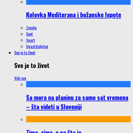
Kolevka Mediterana i božanske lepote
Zemlja
Svet
Sport
Ugostiteljstvo
Sve je to život
Sve je to život
Vidi sve
Sa mora na planinu za samo sat vremena
– šta videti u Sloveniji
Zima, zima, e pa šta je…