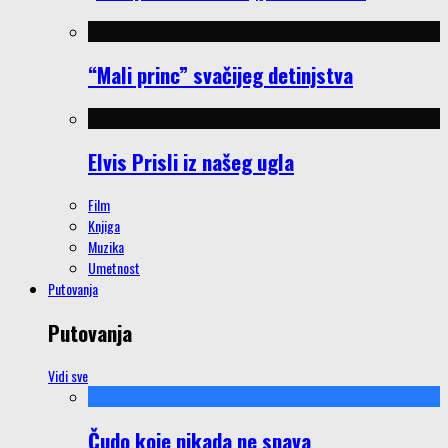
“Mali princ” svačijeg detinjstva
Elvis Prisli iz našeg ugla
Film
Knjiga
Muzika
Umetnost
Putovanja
Putovanja
Vidi sve
Čudo koje nikada ne spava