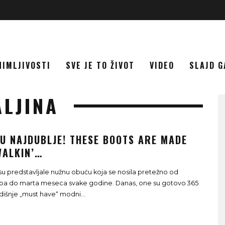
NIMLJIVOSTI
SVE JE TO ŽIVOT
VIDEO
SLAJD G
ALJINA
SU NAJDUBLJE! THESE BOOTS ARE MADE
WALKIN’…
u predstavljale nužnu obuću koja se nosila pretežno od
pa do marta meseca svake godine. Danas, one su gotovo 365
išnje „must have“ modni
...