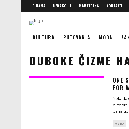
O NAMA
REDAKCIJA
MARKETING
KONTAKT
KULTURA
PUTOVANJA
MODA
ZA
DUBOKE ČIZME H
ONE 
FOR 
Nekada s
oktobra 
dana god
MODA