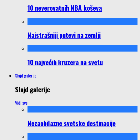
10 neverovatnih NBA koševa
Najstrašniji putevi na zemlji
10 najvećih kruzera na svetu
Slajd galerije
Slajd galerije
Vidi sve
Nezaobilazne svetske destinacije