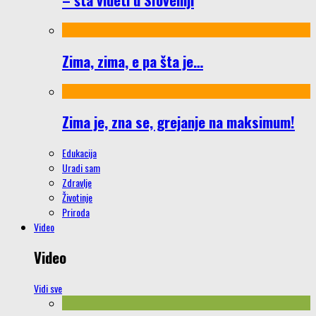
Zima, zima, e pa šta je…
Zima je, zna se, grejanje na maksimum!
Edukacija
Uradi sam
Zdravlje
Životinje
Priroda
Video
Video
Vidi sve