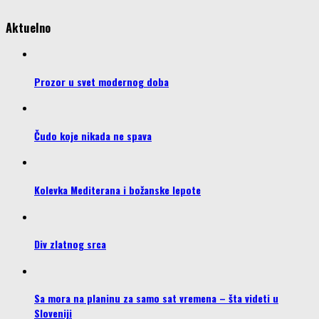
Aktuelno
Prozor u svet modernog doba
Čudo koje nikada ne spava
Kolevka Mediterana i božanske lepote
Div zlatnog srca
Sa mora na planinu za samo sat vremena – šta videti u
Sloveniji