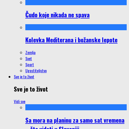
Čudo koje nikada ne spava
Kolevka Mediterana i božanske lepote
Zemlja
Svet
Sport
Ugostiteljstvo
Sve je to život
Sve je to život
Vidi sve
Sa mora na planinu za samo sat vremena
– šta videti u Sloveniji