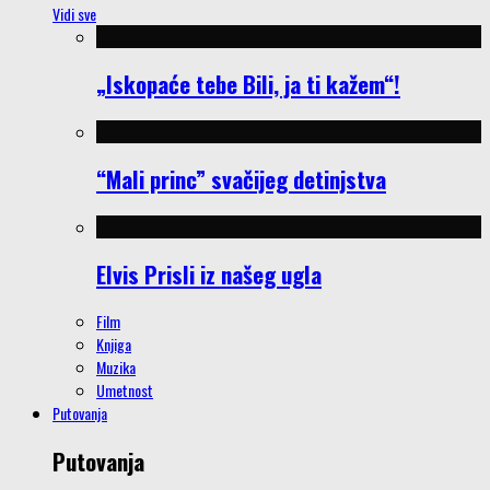
Vidi sve
„Iskopaće tebe Bili, ja ti kažem“!
“Mali princ” svačijeg detinjstva
Elvis Prisli iz našeg ugla
Film
Knjiga
Muzika
Umetnost
Putovanja
Putovanja