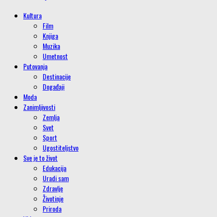
Kultura
Film
Knjiga
Muzika
Umetnost
Putovanja
Destinacije
Događaji
Moda
Zanimljivosti
Zemlja
Svet
Sport
Ugostiteljstvo
Sve je to život
Edukacija
Uradi sam
Zdravlje
Životinje
Priroda