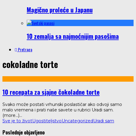
Magično proleće u Japanu
10 zemalja sa najmoćnijim pasošima
Pretraga
cokoladne torte
10 recepata za sjajne čokoladne torte
Svako može postati vrhunski poslastičar ako odvoji samo
malo vremena i prati naše savete u rubrici Uradi sam.
(more…)
...
Sve je to život
Ugostiteljstvo
Uncategorized
Uradi sam
Poslednje objavljeno