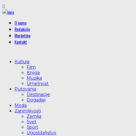
O nama
Redakcija
Marketing
Kontakt
Kultura
Film
Knjiga
Muzika
Umetnost
Putovanja
Destinacije
Događaji
Moda
Zanimljivosti
Zemlja
Svet
Sport
Ugostiteljstvo