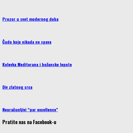
Prozor u svet modernog doba
Čudo koje nikada ne spava
Kolevka Mediterana i božanske lepote
Div zlatnog srca
Neuračunljivi “par excellence”
Pratite nas na Facebook-u