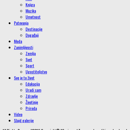
Knjiga
Muzika
Umetnost
Putovanja
Destinacije
Događaji
Moda
Zanimljivosti
Zemlja
Svet
Sport
Ugostiteljstvo
Sve je to život
Edukacija
Uradi sam
Zdravlje
Životinje
Priroda
Video
Slajd galerije