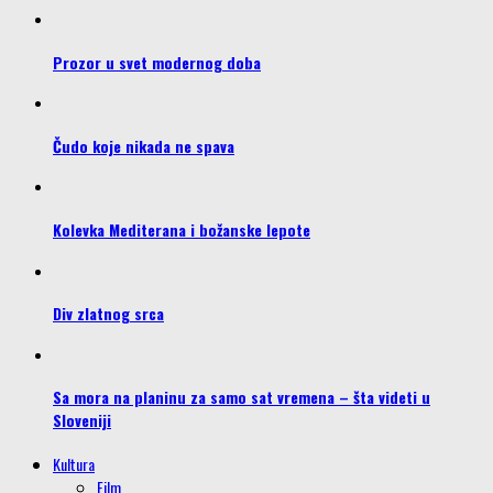
Prozor u svet modernog doba
Čudo koje nikada ne spava
Kolevka Mediterana i božanske lepote
Div zlatnog srca
Sa mora na planinu za samo sat vremena – šta videti u
Sloveniji
Kultura
Film