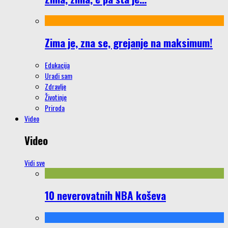
Zima je, zna se, grejanje na maksimum!
Edukacija
Uradi sam
Zdravlje
Životinje
Priroda
Video
Video
Vidi sve
10 neverovatnih NBA koševa