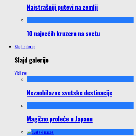
Najstrašniji putevi na zemlji
10 najvećih kruzera na svetu
Slajd galerije
Slajd galerije
Vidi sve
Nezaobilazne svetske destinacije
Magično proleće u Japanu