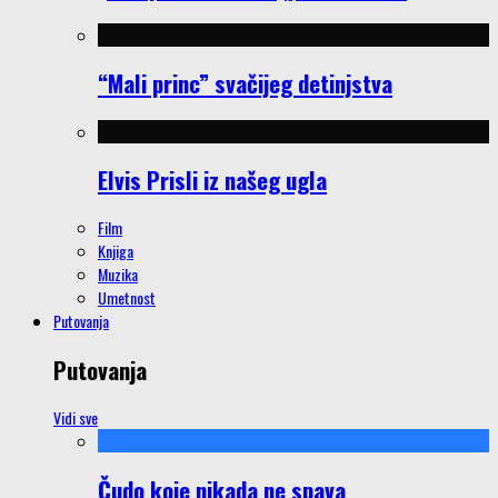
“Mali princ” svačijeg detinjstva
Elvis Prisli iz našeg ugla
Film
Knjiga
Muzika
Umetnost
Putovanja
Putovanja
Vidi sve
Čudo koje nikada ne spava