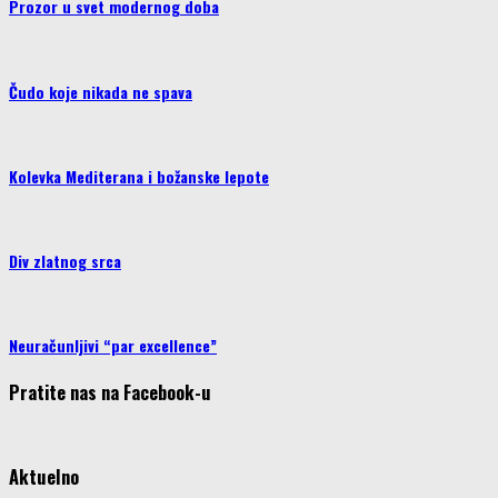
Prozor u svet modernog doba
Čudo koje nikada ne spava
Kolevka Mediterana i božanske lepote
Div zlatnog srca
Neuračunljivi “par excellence”
Pratite nas na Facebook-u
Aktuelno