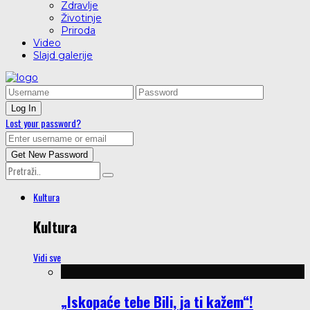
Zdravlje
Životinje
Priroda
Video
Slajd galerije
Lost your password?
Kultura
Kultura
Vidi sve
„Iskopaće tebe Bili, ja ti kažem“!