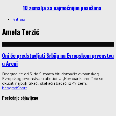
10 zemalja sa najmoćnijim pasošima
Pretraga
Amela Terzić
Oni će predstavljati Srbiju na Evropskom prvenstvu
u Areni
Beograd će od 3. do 5. marta biti domaćin dvoranskog
Evropskog prvenstva u atletici. U „Kombank areni“ će se
okupiti najbolji trkači, skakači i bacači iz 47 zem
...
beograd
Sport
Poslednje objavljeno