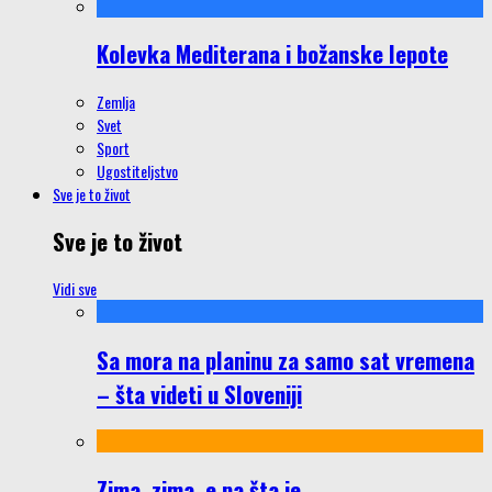
Kolevka Mediterana i božanske lepote
Zemlja
Svet
Sport
Ugostiteljstvo
Sve je to život
Sve je to život
Vidi sve
Sa mora na planinu za samo sat vremena
– šta videti u Sloveniji
Zima, zima, e pa šta je…