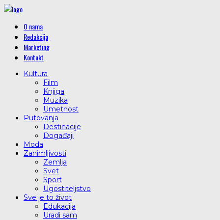
O nama
Redakcija
Marketing
Kontakt
Kultura
Film
Knjiga
Muzika
Umetnost
Putovanja
Destinacije
Događaji
Moda
Zanimljivosti
Zemlja
Svet
Sport
Ugostiteljstvo
Sve je to život
Edukacija
Uradi sam