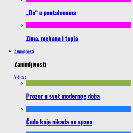
„Da“ u pantalonama
Zima, mekana i topla
Zanimljivosti
Zanimljivosti
Vidi sve
Prozor u svet modernog doba
Čudo koje nikada ne spava