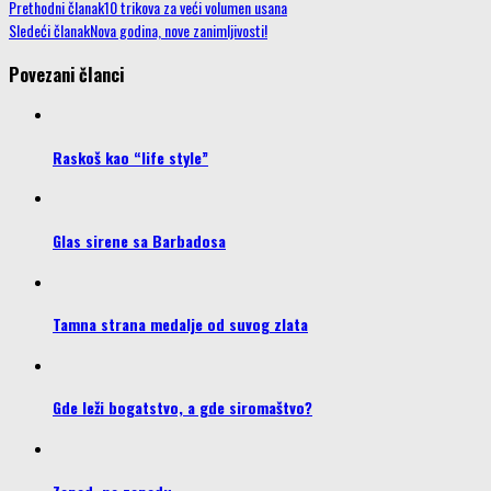
Prethodni članak
10 trikova za veći volumen usana
Sledeći članak
Nova godina, nove zanimljivosti!
Povezani članci
Raskoš kao “life style”
Glas sirene sa Barbadosa
Tamna strana medalje od suvog zlata
Gde leži bogatstvo, a gde siromaštvo?