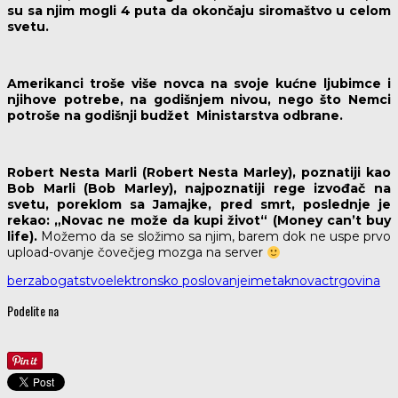
su sa njim mogli 4 puta da okončaju siromaštvo u celom
svetu.
Amerikanci troše više novca na svoje kućne ljubimce i
njihove potrebe, na godišnjem nivou, nego što Nemci
potroše na godišnji budžet Ministarstva odbrane.
Robert Nesta Marli (Robert Nesta Marley), poznatiji kao
Bob Marli (Bob Marley), najpoznatiji rege izvođač na
svetu, poreklom sa Jamajke, pred smrt, poslednje je
rekao: „Novac ne može da kupi život“ (Money can’t buy
life).
Možemo da se složimo sa njim, barem dok ne uspe prvo
upload-ovanje čovečjeg mozga na server
berza
bogatstvo
elektronsko poslovanje
imetak
novac
trgovina
Podelite na