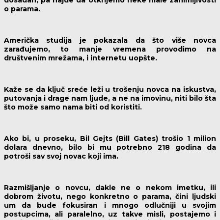
dosadan, pa hajde da otkrijemo neke male zanimljivosti
o parama.
Američka studija je pokazala da što više novca
zarađujemo, to manje vremena provodimo na
društvenim mrežama, i internetu uopšte.
Kaže se da ključ sreće leži u trošenju novca na iskustva,
putovanja i drage nam ljude, a ne na imovinu, niti bilo šta
što može samo nama biti od koristiti.
Ako bi, u proseku, Bil Gejts (Bill Gates) trošio 1 milion
dolara dnevno, bilo bi mu potrebno 218 godina da
potroši sav svoj novac koji ima.
Razmišljanje o novcu, dakle ne o nekom imetku, ili
dobrom životu, nego konkretno o parama, čini ljudski
um da bude fokusiran i mnogo odlučniji u svojim
postupcima, ali paralelno, uz takve misli, postajemo i