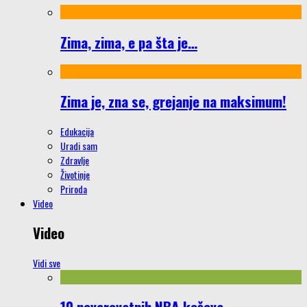
Zima, zima, e pa šta je…
Zima je, zna se, grejanje na maksimum!
Edukacija
Uradi sam
Zdravlje
Životinje
Priroda
Video
Video
Vidi sve
10 neverovatnih NBA koševa