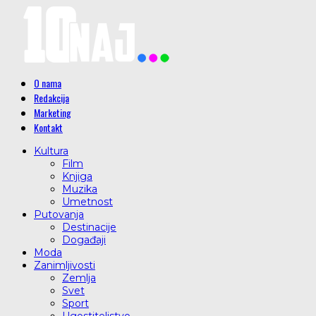
O nama
Redakcija
Marketing
Kontakt
Kultura
Film
Knjiga
Muzika
Umetnost
Putovanja
Destinacije
Događaji
Moda
Zanimljivosti
Zemlja
Svet
Sport