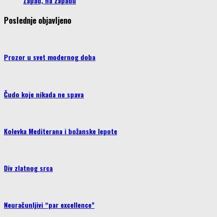
Zapad, na zapadu
Poslednje objavljeno
Prozor u svet modernog doba
Čudo koje nikada ne spava
Kolevka Mediterana i božanske lepote
Div zlatnog srca
Neuračunljivi “par excellence”