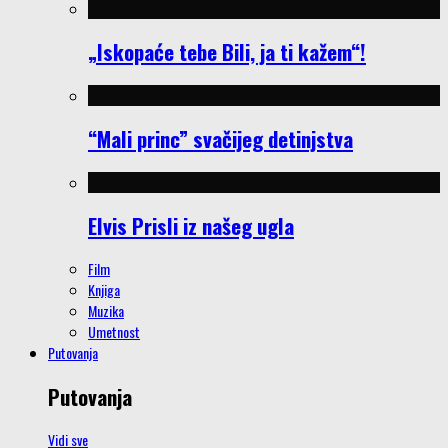
„Iskopaće tebe Bili, ja ti kažem“!
“Mali princ” svačijeg detinjstva
Elvis Prisli iz našeg ugla
Film
Knjiga
Muzika
Umetnost
Putovanja
Putovanja
Vidi sve