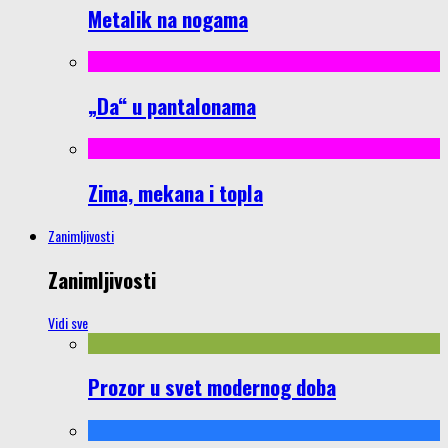
Metalik na nogama
„Da“ u pantalonama
Zima, mekana i topla
Zanimljivosti
Zanimljivosti
Vidi sve
Prozor u svet modernog doba