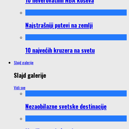
Najstrašniji putevi na zemlji
10 najvećih kruzera na svetu
Slajd galerije
Slajd galerije
Vidi sve
Nezaobilazne svetske destinacije