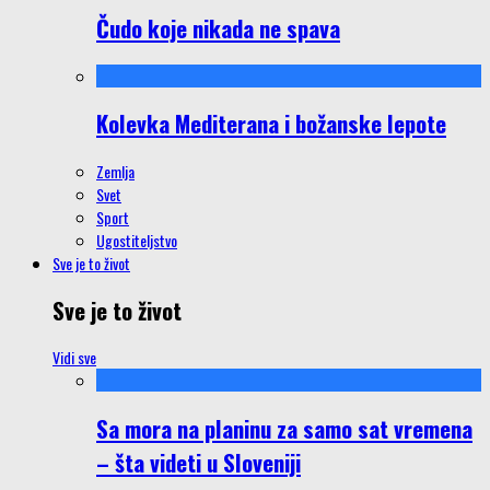
Čudo koje nikada ne spava
Kolevka Mediterana i božanske lepote
Zemlja
Svet
Sport
Ugostiteljstvo
Sve je to život
Sve je to život
Vidi sve
Sa mora na planinu za samo sat vremena
– šta videti u Sloveniji