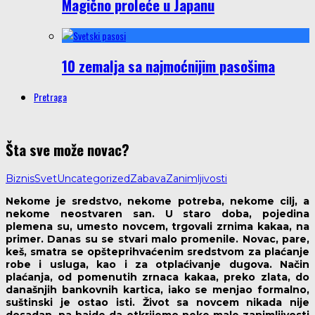
Magično proleće u Japanu
10 zemalja sa najmoćnijim pasošima
Pretraga
Šta sve može novac?
Biznis
Svet
Uncategorized
Zabava
Zanimljivosti
Nekome je sredstvo, nekome potreba, nekome cilj, a
nekome neostvaren san. U staro doba, pojedina
plemena su, umesto novcem, trgovali zrnima kakaa, na
primer. Danas su se stvari malo promenile. Novac, pare,
keš, smatra se opšteprihvaćenim sredstvom za plaćanje
robe i usluga, kao i za otplaćivanje dugova. Način
plaćanja, od pomenutih zrnaca kakaa, preko zlata, do
današnjih bankovnih kartica, iako se menjao formalno,
suštinski je ostao isti. Život sa novcem nikada nije