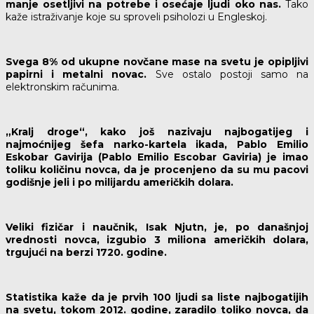
manje osetljivi na potrebe i osećaje ljudi oko nas.
Tako
kaže istraživanje koje su sproveli psiholozi u Engleskoj.
Svega 8% od ukupne novčane mase na svetu je opipljivi
papirni i metalni novac.
Sve ostalo postoji samo na
elektronskim računima.
„Kralj droge“, kako još nazivaju najbogatijeg i
najmoćnijeg šefa narko-kartela ikada, Pablo Emilio
Eskobar Gavirija (Pablo Emilio Escobar Gaviria) je imao
toliku količinu novca, da je procenjeno da su mu pacovi
godišnje jeli i po milijardu američkih dolara.
Veliki fizičar i naučnik, Isak Njutn, je, po današnjoj
vrednosti novca, izgubio 3 miliona američkih dolara,
trgujući na berzi 1720. godine.
Statistika kaže da je prvih 100 ljudi sa liste najbogatijih
na svetu, tokom 2012. godine, zaradilo toliko novca, da