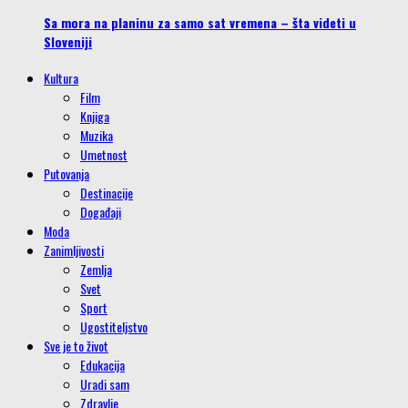
Sa mora na planinu za samo sat vremena – šta videti u
Sloveniji
Kultura
Film
Knjiga
Muzika
Umetnost
Putovanja
Destinacije
Događaji
Moda
Zanimljivosti
Zemlja
Svet
Sport
Ugostiteljstvo
Sve je to život
Edukacija
Uradi sam
Zdravlje