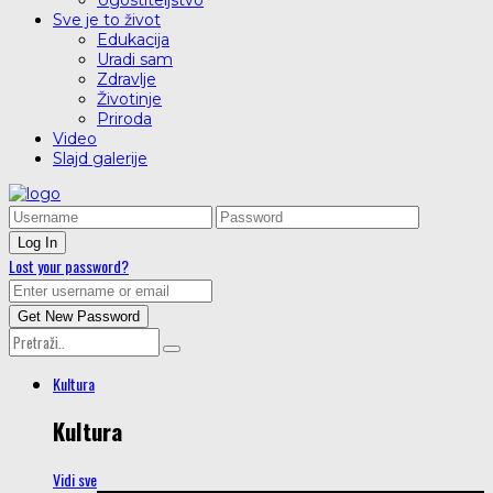
Ugostiteljstvo
Sve je to život
Edukacija
Uradi sam
Zdravlje
Životinje
Priroda
Video
Slajd galerije
Lost your password?
Kultura
Kultura
Vidi sve