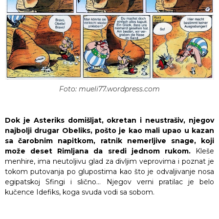
Foto: mueli77.wordpress.com
Dok je Asteriks domišljat, okretan i neustrašiv, njegov
najbolji drugar Obeliks, pošto je kao mali upao u kazan
sa čarobnim napitkom, ratnik nemerljive snage, koji
može deset Rimljana da sredi jednom rukom.
Kleše
menhire, ima neutoljivu glad za divljim veprovima i poznat je
tokom putovanja po glupostima kao što je odvaljivanje nosa
egipatskoj Sfingi i slično… Njegov verni pratilac je belo
kučence Idefiks, koga svuda vodi sa sobom.