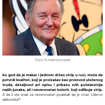
Foto: fr.metrotime.be
Ko god da je makar i jednom držao strip u ruci, može da
potvrdi kvalitet, koji je proizašao kao proizvod uloženog
truda, detaljnost pri opisu i prikazu svih putešestvija
naših junaka, ali i neverovatan kolorit, koji odlikuje strip.
A da li ste znali za neverovatan podatak da je crtač Uderco
daltonista?!