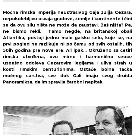
Moćna rimska imperija neustrašivog Gaja Julija Cezara,
nepokolebljivo osvaja gradove, zemlje i kontinente i čini
se da ovu silu ništa ne može da zaustavi. Baš ništa? Pa,
ne bismo rekli. Tamo negde, na britanskoj obali
Atlantika, postoji jedno malo galsko selo, koje se, na
prvi pogled ne razlikuje ni po čemu od svih ostalih, tih
50ih godina pre nove ere. Ali ipak… Okruženo sa četiri
rimska utvrđena, ovo mirno i harmonično seoce
uspešno odoleva Cezarovim legijama i uliva strah u
kosti rimskim centurionima. Ostaće bolna tačka
moćnog carstva, sve dok Gali imaju svog druida
Panoramiksa, da im spravlja čarobni napitak.