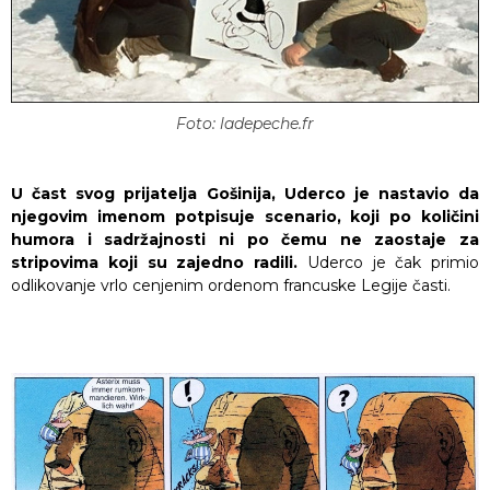
Foto: ladepeche.fr
U čast svog prijatelja Gošinija, Uderco je nastavio da
njegovim imenom potpisuje scenario, koji po količini
humora i sadržajnosti ni po čemu ne zaostaje za
stripovima koji su zajedno radili.
Uderco je čak primio
odlikovanje vrlo cenjenim ordenom francuske Legije časti.