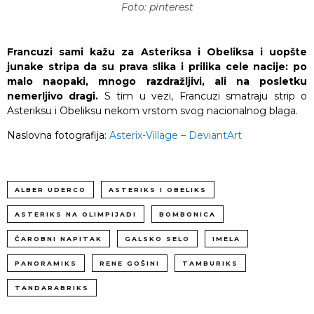
Foto: pinterest
Francuzi sami kažu za Asteriksa i Obeliksa i uopšte
junake stripa da su prava slika i prilika cele nacije: po
malo naopaki, mnogo razdražljivi, ali na posletku
nemerljivo dragi.
S tim u vezi, Francuzi smatraju strip o
Asteriksu i Obeliksu nekom vrstom svog nacionalnog blaga.
Naslovna fotografija:
Asterix-Village – DeviantArt
ALBER UDERCO
ASTERIKS I OBELIKS
ASTERIKS NA OLIMPIJADI
BOMBONICA
ČAROBNI NAPITAK
GALSKO SELO
IMELA
PANORAMIKS
RENE GOŠINI
TAMBURIKS
TANDARABRIKS