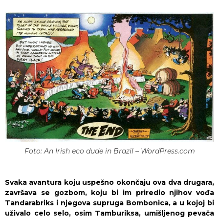
Foto: An Irish eco dude in Brazil – WordPress.com
Svaka avantura koju uspešno okončaju ova dva drugara,
završava se gozbom, koju bi im priredio njihov vođa
Tandarabriks i njegova supruga Bombonica, a u kojoj bi
uživalo celo selo, osim Tamburiksa, umišljenog pevača