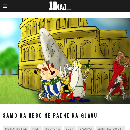
SAMO DA NEBO NE PADNE NA GLAVU
DEČIJI KUTAK
FILM
KULTURA
SVET
ZABAVA
ZANIMLJIVOSTI