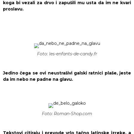
koga bi vezali za drvo i zapušili mu usta da im ne kvari
proslavu.
Foto: les-enfants-de-candy.fr
Jedino čega se ovi neustrašivi galski ratnici plaše, jeste
da im nebo ne padne na glavu.
Foto: Roman-Shop.com
Tekstovi citiraju i prevode vrlo tačno latinske izreke, a