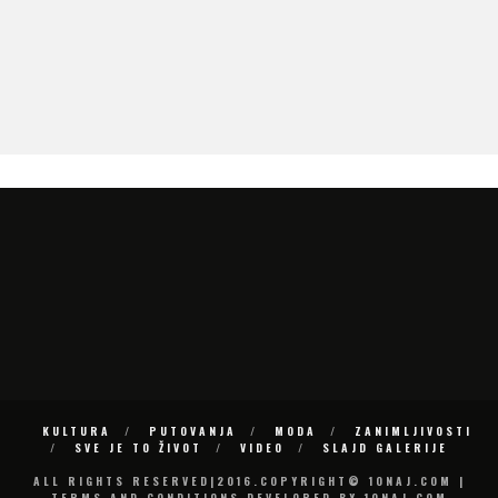
ČUDO KOJE NIKADA NE SPAVA
KULTURA
PUTOVANJA
MODA
ZANIMLJIVOSTI
SVE JE TO ŽIVOT
VIDEO
SLAJD GALERIJE
ALL RIGHTS RESERVED|2016.COPYRIGHT© 10NAJ.COM |
TERMS AND CONDITIONS DEVELOPED BY 10NAJ.COM