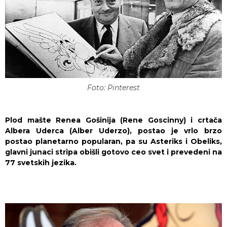
Foto: Pinterest
Plod mašte Renea Gošinija (Rene Goscinny) i crtača
Albera Uderca (Alber Uderzo), postao je vrlo brzo
postao planetarno popularan, pa su Asteriks i Obeliks,
glavni junaci stripa obišli gotovo ceo svet i prevedeni na
77 svetskih jezika.