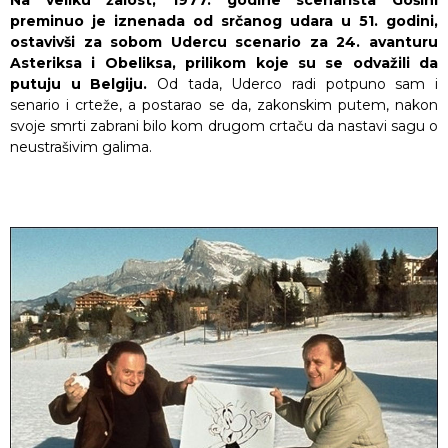
Na veliku žalost, 1977. godine scenarista Gošini
preminuo je iznenada od srčanog udara u 51. godini,
ostavivši za sobom Udercu scenario za 24. avanturu
Asteriksa i Obeliksa, prilikom koje su se odvažili da
putuju u Belgiju.
Od tada, Uderco radi potpuno sam i
senario i crteže, a postarao se da, zakonskim putem, nakon
svoje smrti zabrani bilo kom drugom crtaču da nastavi sagu o
neustrašivim galima.