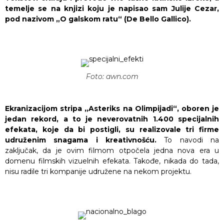
temelje se na knjizi koju je napisao sam Julije Cezar,
pod nazivom „O galskom ratu“ (De Bello Gallico).
Foto: awn.com
Ekranizacijom stripa „Asteriks na Olimpijadi“, oboren je
jedan rekord, a to je neverovatnih 1.400 specijalnih
efekata, koje da bi postigli, su realizovale tri firme
udruženim snagama i kreativnošću.
To navodi na
zaključak, da je ovim filmom otpočela jedna nova era u
domenu filmskih vizuelnih efekata. Takođe, nikada do tada,
nisu radile tri kompanije udružene na nekom projektu.