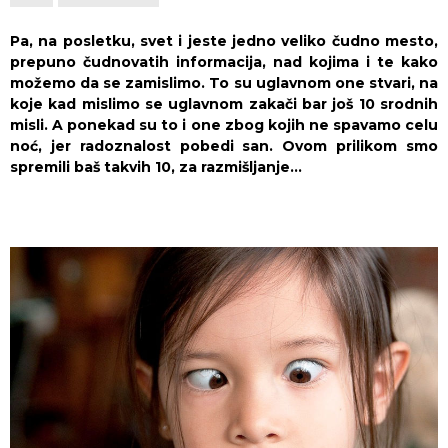
Pa, na posletku, svet i jeste jedno veliko čudno mesto,
prepuno čudnovatih informacija, nad kojima i te kako
možemo da se zamislimo. To su uglavnom one stvari, na
koje kad mislimo se uglavnom zakači bar još 10 srodnih
misli. A ponekad su to i one zbog kojih ne spavamo celu
noć, jer radoznalost pobedi san. Ovom prilikom smo
spremili baš takvih 10, za razmišljanje…