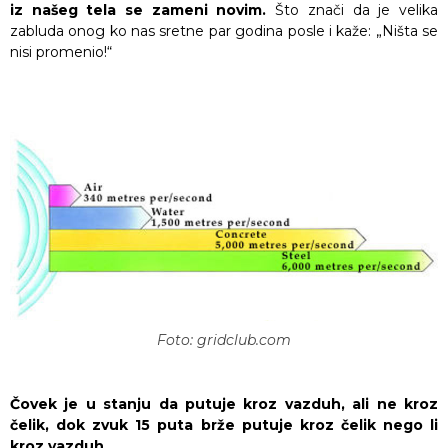
iz našeg tela se zameni novim.
Što znači da je velika
zabluda onog ko nas sretne par godina posle i kaže: „Ništa se
nisi promenio!“
Foto: gridclub.com
Čovek je u stanju da putuje kroz vazduh, ali ne kroz
čelik, dok zvuk 15 puta brže putuje kroz čelik nego li
kroz vazduh.