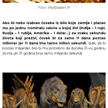
Foto: WallpaperUP
Ako bi neko izabrao čoveka iz bilo koje zemlje i plaćao
mu po jednu nominalu valute u kojoj živi (Indija – 1 rupi,
Rusija – 1 rublja, Amerika – 1 dolar…) za svaku sekundu
života koji preživi, čovek bi za samo 11 dana postao
milioner jer 11 dana ima tačno milion sekundi.
Ipak, da bi
postao milijarder, bilo bi mu potrebno da dočeka 31-vu godinu
života, jer 31 godina broji ravno milijardu sekundi.