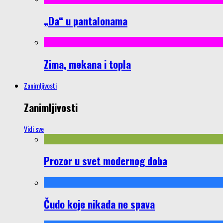
„Da“ u pantalonama
Zima, mekana i topla
Zanimljivosti
Zanimljivosti
Vidi sve
Prozor u svet modernog doba
Čudo koje nikada ne spava