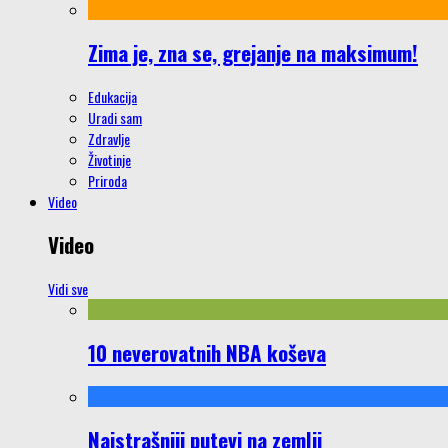
Zima je, zna se, grejanje na maksimum!
Edukacija
Uradi sam
Zdravlje
Životinje
Priroda
Video
Video
Vidi sve
10 neverovatnih NBA koševa
Najstrašniji putevi na zemlji