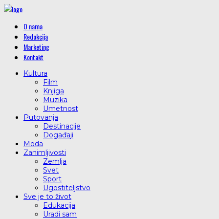
O nama
Redakcija
Marketing
Kontakt
Kultura
Film
Knjiga
Muzika
Umetnost
Putovanja
Destinacije
Događaji
Moda
Zanimljivosti
Zemlja
Svet
Sport
Ugostiteljstvo
Sve je to život
Edukacija
Uradi sam