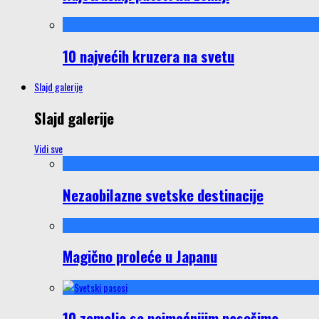
10 najvećih kruzera na svetu
Slajd galerije
Slajd galerije
Vidi sve
Nezaobilazne svetske destinacije
Magično proleće u Japanu
10 zemalja sa najmoćnijim pasošima