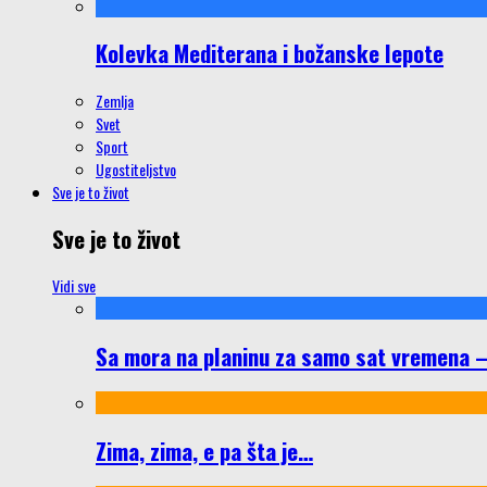
Kolevka Mediterana i božanske lepote
Zemlja
Svet
Sport
Ugostiteljstvo
Sve je to život
Sve je to život
Vidi sve
Sa mora na planinu za samo sat vremena – š
Zima, zima, e pa šta je…