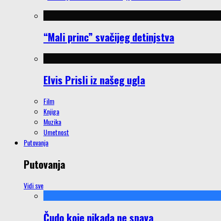
“Mali princ” svačijeg detinjstva
Elvis Prisli iz našeg ugla
Film
Knjiga
Muzika
Umetnost
Putovanja
Putovanja
Vidi sve
Čudo koje nikada ne spava