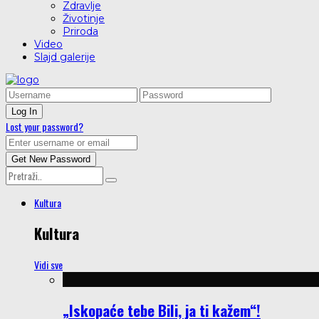
Zdravlje
Životinje
Priroda
Video
Slajd galerije
Lost your password?
Kultura
Kultura
Vidi sve
„Iskopaće tebe Bili, ja ti kažem“!