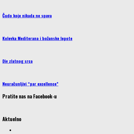
Čudo koje nikada ne spava
Kolevka Mediterana i božanske lepote
Div zlatnog srca
Neuračunljivi “par excellence”
Pratite nas na Facebook-u
Aktuelno