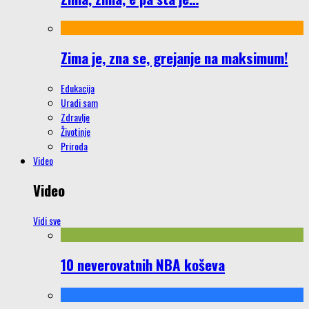
Zima je, zna se, grejanje na maksimum!
Edukacija
Uradi sam
Zdravlje
Životinje
Priroda
Video
Video
Vidi sve
10 neverovatnih NBA koševa