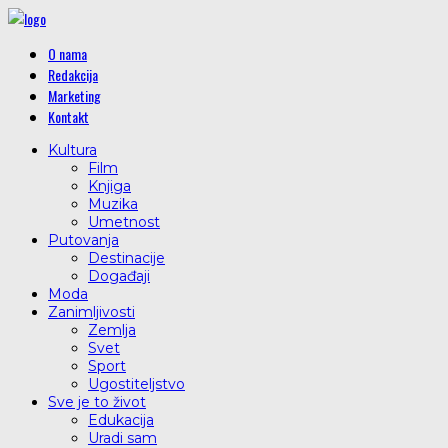
O nama
Redakcija
Marketing
Kontakt
Kultura
Film
Knjiga
Muzika
Umetnost
Putovanja
Destinacije
Događaji
Moda
Zanimljivosti
Zemlja
Svet
Sport
Ugostiteljstvo
Sve je to život
Edukacija
Uradi sam