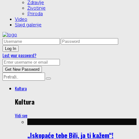
Zdravlje
Životinje
Priroda
Video
Slajd galerije
Lost your password?
Kultura
Kultura
Vidi sve
„Iskopaće tebe Bili, ja ti kažem“!