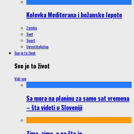
Kolevka Mediterana i božanske lepote
Zemlja
Svet
Sport
Ugostiteljstvo
Sve je to život
Sve je to život
Vidi sve
Sa mora na planinu za samo sat vremena
– šta videti u Sloveniji
Zima, zima, e pa šta je…