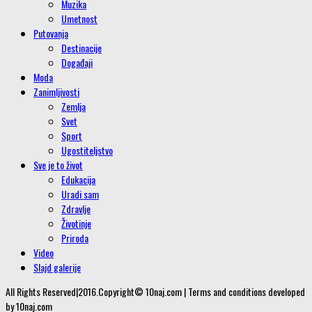
Muzika
Umetnost
Putovanja
Destinacije
Događaji
Moda
Zanimljivosti
Zemlja
Svet
Sport
Ugostiteljstvo
Sve je to život
Edukacija
Uradi sam
Zdravlje
Životinje
Priroda
Video
Slajd galerije
All Rights Reserved|2016.Copyright© 10naj.com | Terms and conditions developed
by 10naj.com