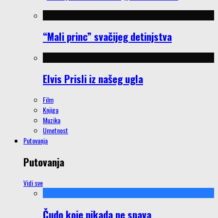
“Mali princ” svačijeg detinjstva
Elvis Prisli iz našeg ugla
Film
Knjiga
Muzika
Umetnost
Putovanja
Putovanja
Vidi sve
Čudo koje nikada ne spava