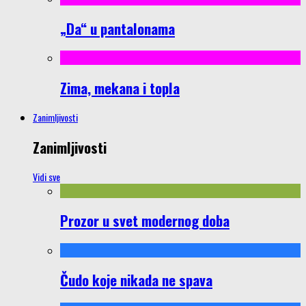
„Da“ u pantalonama
Zima, mekana i topla
Zanimljivosti
Zanimljivosti
Vidi sve
Prozor u svet modernog doba
Čudo koje nikada ne spava