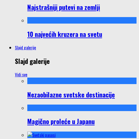
Najstrašniji putevi na zemlji
10 najvećih kruzera na svetu
Slajd galerije
Slajd galerije
Vidi sve
Nezaobilazne svetske destinacije
Magično proleće u Japanu