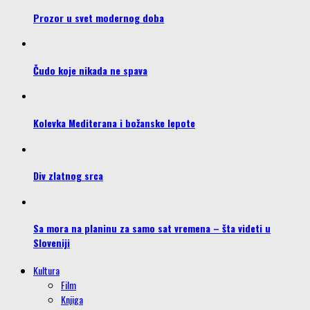
Prozor u svet modernog doba
Čudo koje nikada ne spava
Kolevka Mediterana i božanske lepote
Div zlatnog srca
Sa mora na planinu za samo sat vremena – šta videti u
Sloveniji
Kultura
Film
Knjiga