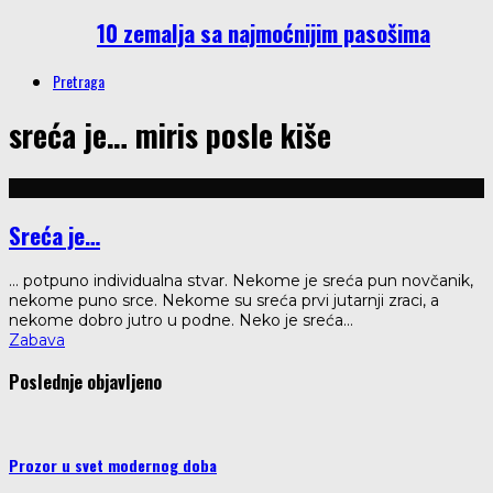
10 zemalja sa najmoćnijim pasošima
Pretraga
sreća je… miris posle kiše
Sreća je…
... potpuno individualna stvar. Nekome je sreća pun novčanik,
nekome puno srce. Nekome su sreća prvi jutarnji zraci, a
nekome dobro jutro u podne. Neko je sreća
...
Zabava
Poslednje objavljeno
Prozor u svet modernog doba