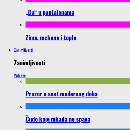
„Da“ u pantalonama
Zima, mekana i topla
Zanimljivosti
Zanimljivosti
Vidi sve
Prozor u svet modernog doba
Čudo koje nikada ne spava