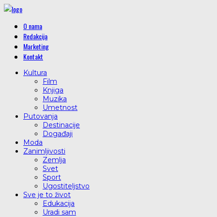
O nama
Redakcija
Marketing
Kontakt
Kultura
Film
Knjiga
Muzika
Umetnost
Putovanja
Destinacije
Događaji
Moda
Zanimljivosti
Zemlja
Svet
Sport
Ugostiteljstvo
Sve je to život
Edukacija
Uradi sam