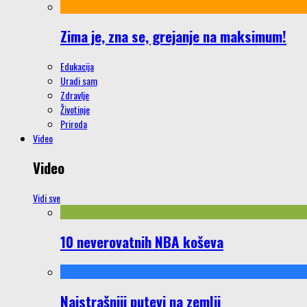
Zima je, zna se, grejanje na maksimum!
Edukacija
Uradi sam
Zdravlje
Životinje
Priroda
Video
Video
Vidi sve
10 neverovatnih NBA koševa
Najstrašniji putevi na zemlji