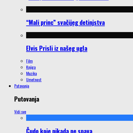
“Mali princ” svačijeg detinjstva
Elvis Prisli iz našeg ugla
Film
Knjiga
Muzika
Umetnost
Putovanja
Putovanja
Vidi sve
Čudo koje nikada ne spava