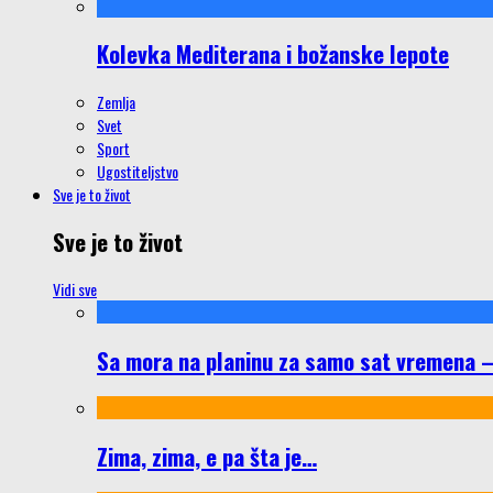
Kolevka Mediterana i božanske lepote
Zemlja
Svet
Sport
Ugostiteljstvo
Sve je to život
Sve je to život
Vidi sve
Sa mora na planinu za samo sat vremena – š
Zima, zima, e pa šta je…