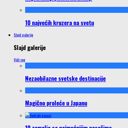
10 najvećih kruzera na svetu
Slajd galerije
Slajd galerije
Vidi sve
Nezaobilazne svetske destinacije
Magično proleće u Japanu
10 zemalja sa najmoćnijim pasošima