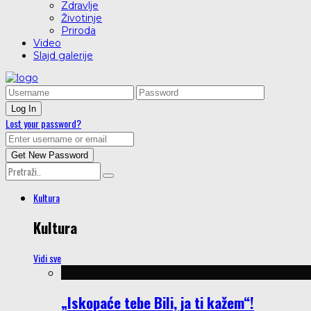
Zdravlje
Životinje
Priroda
Video
Slajd galerije
Lost your password?
Kultura
Kultura
Vidi sve
„Iskopaće tebe Bili, ja ti kažem“!