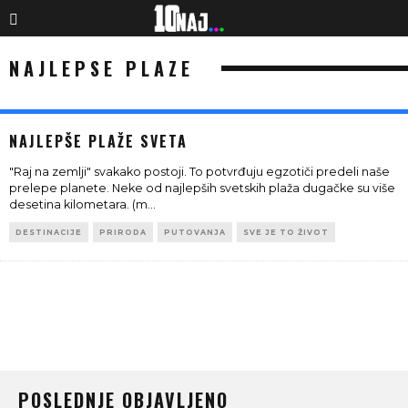
NAJLEPSE PLAZE
NAJLEPŠE PLAŽE SVETA
"Raj na zemlji" svakako postoji. To potvrđuju egzotiči predeli naše
prelepe planete. Neke od najlepših svetskih plaža dugačke su više
desetina kilometara. (m
...
DESTINACIJE
PRIRODA
PUTOVANJA
SVE JE TO ŽIVOT
POSLEDNJE OBJAVLJENO