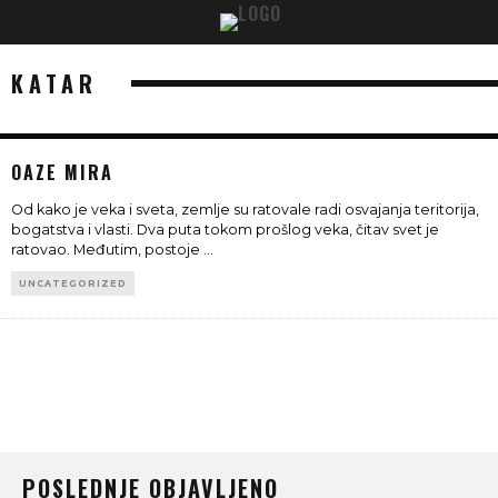
KATAR
OAZE MIRA
Od kako je veka i sveta, zemlje su ratovale radi osvajanja teritorija,
bogatstva i vlasti. Dva puta tokom prošlog veka, čitav svet je
ratovao. Međutim, postoje
...
UNCATEGORIZED
POSLEDNJE OBJAVLJENO