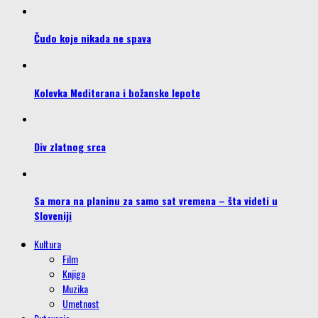
Čudo koje nikada ne spava
Kolevka Mediterana i božanske lepote
Div zlatnog srca
Sa mora na planinu za samo sat vremena – šta videti u
Sloveniji
Kultura
Film
Knjiga
Muzika
Umetnost