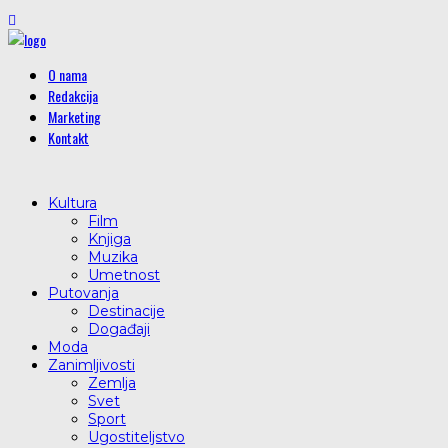
O nama
Redakcija
Marketing
Kontakt
Kultura
Film
Knjiga
Muzika
Umetnost
Putovanja
Destinacije
Događaji
Moda
Zanimljivosti
Zemlja
Svet
Sport
Ugostiteljstvo