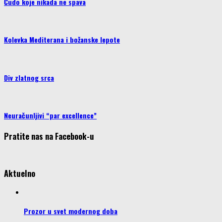
Čudo koje nikada ne spava
Kolevka Mediterana i božanske lepote
Div zlatnog srca
Neuračunljivi “par excellence”
Pratite nas na Facebook-u
Aktuelno
Prozor u svet modernog doba