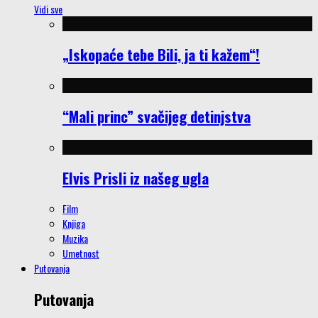
Vidi sve
„Iskopaće tebe Bili, ja ti kažem“!
“Mali princ” svačijeg detinjstva
Elvis Prisli iz našeg ugla
Film
Knjiga
Muzika
Umetnost
Putovanja
Putovanja