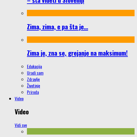
Zima, zima, e pa šta je…
Zima je, zna se, grejanje na maksimum!
Edukacija
Uradi sam
Zdravlje
Životinje
Priroda
Video
Video
Vidi sve