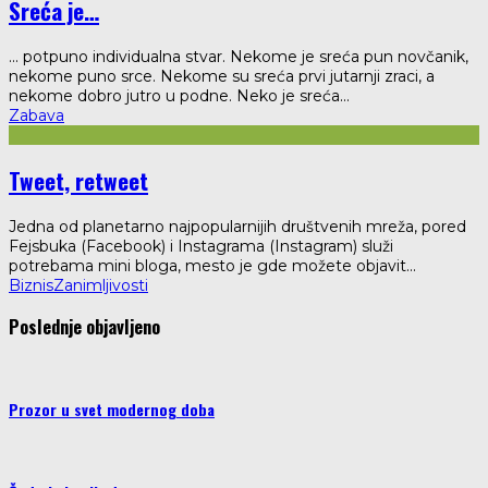
Sreća je…
... potpuno individualna stvar. Nekome je sreća pun novčanik,
nekome puno srce. Nekome su sreća prvi jutarnji zraci, a
nekome dobro jutro u podne. Neko je sreća
...
Zabava
Tweet, retweet
Jedna od planetarno najpopularnijih društvenih mreža, pored
Fejsbuka (Facebook) i Instagrama (Instagram) služi
potrebama mini bloga, mesto je gde možete objavit
...
Biznis
Zanimljivosti
Poslednje objavljeno
Prozor u svet modernog doba