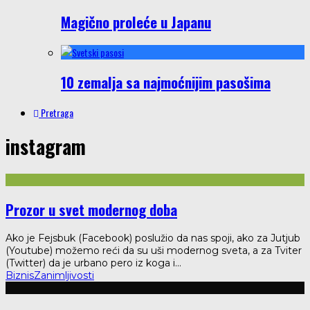
Magično proleće u Japanu
10 zemalja sa najmoćnijim pasošima
Pretraga
instagram
Prozor u svet modernog doba
Ako je Fejsbuk (Facebook) poslužio da nas spoji, ako za Jutjub
(Youtube) možemo reći da su uši modernog sveta, a za Tviter
(Twitter) da je urbano pero iz koga i
...
Biznis
Zanimljivosti