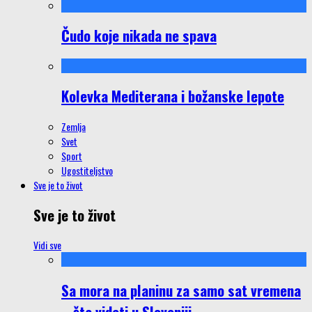
Čudo koje nikada ne spava
Kolevka Mediterana i božanske lepote
Zemlja
Svet
Sport
Ugostiteljstvo
Sve je to život
Sve je to život
Vidi sve
Sa mora na planinu za samo sat vremena
– šta videti u Sloveniji