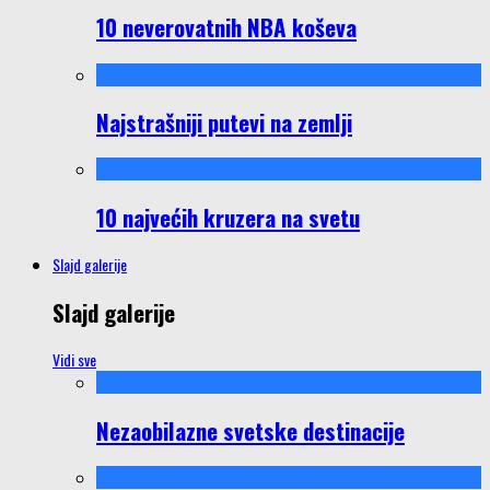
10 neverovatnih NBA koševa
Najstrašniji putevi na zemlji
10 najvećih kruzera na svetu
Slajd galerije
Slajd galerije
Vidi sve
Nezaobilazne svetske destinacije