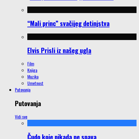
“Mali princ” svačijeg detinjstva
Elvis Prisli iz našeg ugla
Film
Knjiga
Muzika
Umetnost
Putovanja
Putovanja
Vidi sve
Čudo koje nikada ne spava