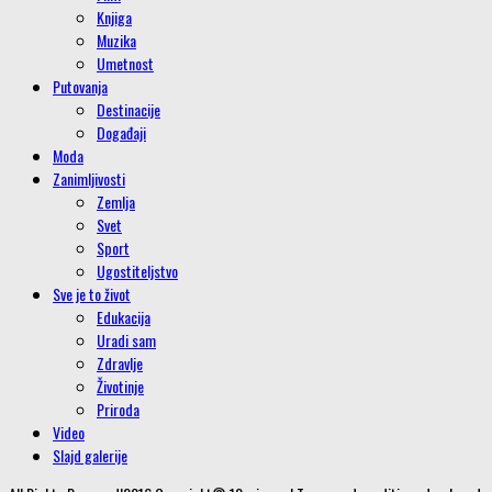
Knjiga
Muzika
Umetnost
Putovanja
Destinacije
Događaji
Moda
Zanimljivosti
Zemlja
Svet
Sport
Ugostiteljstvo
Sve je to život
Edukacija
Uradi sam
Zdravlje
Životinje
Priroda
Video
Slajd galerije