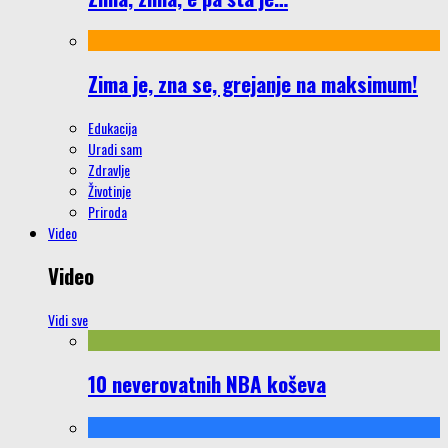
Zima je, zna se, grejanje na maksimum!
Edukacija
Uradi sam
Zdravlje
Životinje
Priroda
Video
Video
Vidi sve
10 neverovatnih NBA koševa