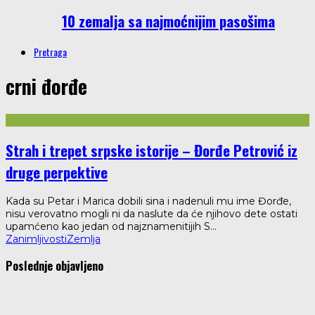
10 zemalja sa najmoćnijim pasošima
Pretraga
crni đorđe
Strah i trepet srpske istorije – Đorđe Petrović iz
druge perpektive
Kada su Petar i Marica dobili sina i nadenuli mu ime Đorđe,
nisu verovatno mogli ni da naslute da će njihovo dete ostati
upamćeno kao jedan od najznamenitijih S
...
Zanimljivosti
Zemlja
Poslednje objavljeno