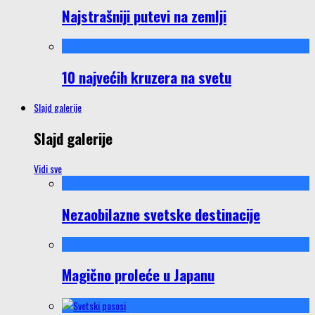
Najstrašniji putevi na zemlji
10 najvećih kruzera na svetu
Slajd galerije
Slajd galerije
Vidi sve
Nezaobilazne svetske destinacije
Magično proleće u Japanu