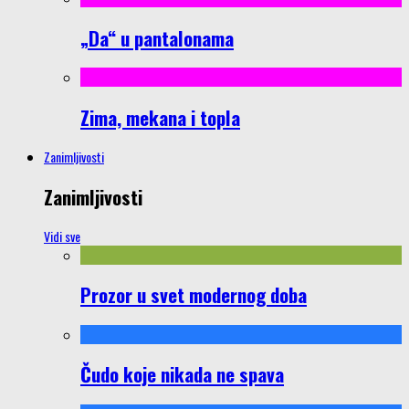
„Da“ u pantalonama
Zima, mekana i topla
Zanimljivosti
Zanimljivosti
Vidi sve
Prozor u svet modernog doba
Čudo koje nikada ne spava