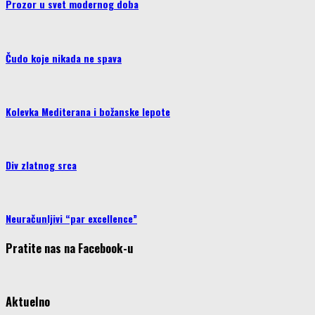
Prozor u svet modernog doba
Čudo koje nikada ne spava
Kolevka Mediterana i božanske lepote
Div zlatnog srca
Neuračunljivi “par excellence”
Pratite nas na Facebook-u
Aktuelno