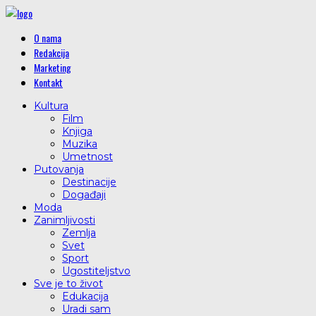
O nama
Redakcija
Marketing
Kontakt
Kultura
Film
Knjiga
Muzika
Umetnost
Putovanja
Destinacije
Događaji
Moda
Zanimljivosti
Zemlja
Svet
Sport
Ugostiteljstvo
Sve je to život
Edukacija
Uradi sam