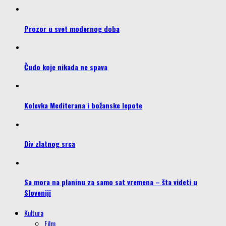
Prozor u svet modernog doba
Čudo koje nikada ne spava
Kolevka Mediterana i božanske lepote
Div zlatnog srca
Sa mora na planinu za samo sat vremena – šta videti u
Sloveniji
Kultura
Film