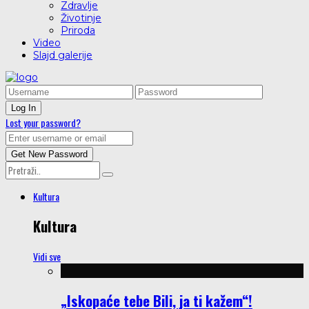
Zdravlje
Životinje
Priroda
Video
Slajd galerije
Lost your password?
Kultura
Kultura
Vidi sve
„Iskopaće tebe Bili, ja ti kažem“!