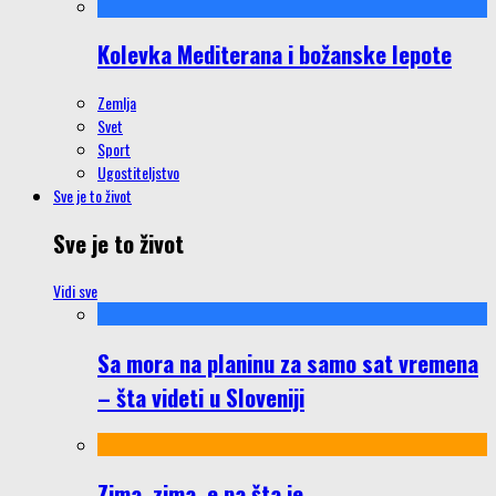
Kolevka Mediterana i božanske lepote
Zemlja
Svet
Sport
Ugostiteljstvo
Sve je to život
Sve je to život
Vidi sve
Sa mora na planinu za samo sat vremena
– šta videti u Sloveniji
Zima, zima, e pa šta je…