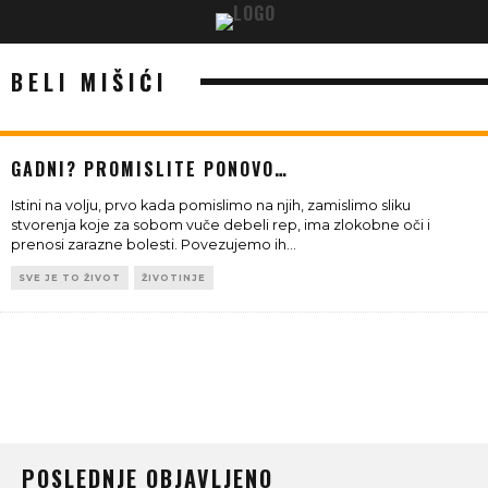
BELI MIŠIĆI
GADNI? PROMISLITE PONOVO…
Istini na volju, prvo kada pomislimo na njih, zamislimo sliku
stvorenja koje za sobom vuče debeli rep, ima zlokobne oči i
prenosi zarazne bolesti. Povezujemo ih
...
SVE JE TO ŽIVOT
ŽIVOTINJE
POSLEDNJE OBJAVLJENO