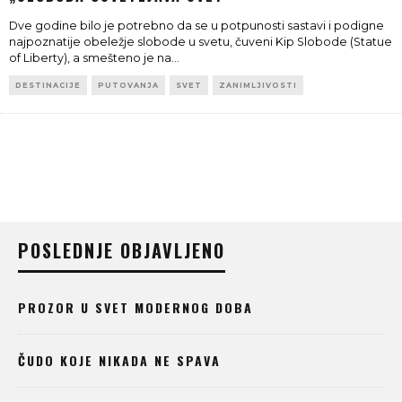
Dve godine bilo je potrebno da se u potpunosti sastavi i podigne
najpoznatije obeležje slobode u svetu, čuveni Kip Slobode (Statue
of Liberty), a smešteno je na
...
DESTINACIJE
PUTOVANJA
SVET
ZANIMLJIVOSTI
POSLEDNJE OBJAVLJENO
PROZOR U SVET MODERNOG DOBA
ČUDO KOJE NIKADA NE SPAVA