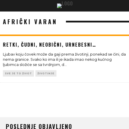
AFRIČKI VARAN
RETKI, ČUDNI, NEOBIČNI, URNEBESNI…
Ljubav koju čovek može da gaji prema životinji, ponekad se čini, da
nema granice. Svako ko ima ili je ikada imao nekog kućnog
ljubimca složiće se sa tvrdnjom, d
...
SVE JE TO ŽIVOT
ŽIVOTINJE
POSLEDNJE OBJAVLJENO