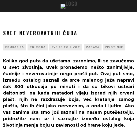
SVET NEVEROVATNIH ČUDA
EDUKACIJA
PRIRODA
SVE JE TO ŽIVOT
ZABAVA
ŽIVOTINJE
Koliko god puta da ušetamo, zaronimo, ili se zavučemo
u svet životinja, uvek pronađemo nešto zanimljivije,
čudnije i neverovatnije nego prošli put. Ovaj put smo,
između ostalog saznali da srce malenog ježa napravi
čak 300 otkucaja po minuti i da su bikovi ustvari
daltonisti, pa kada matadori vijaju ispred njih crveni
plašt, njih ne razdražuje boja, već kretanje samog
plašta, što ih čini jako nervoznim, a onda i ljutim. Ako
vas zanima šta smo još saznali na našem putešestviju,
pridružite nam se i saznajte između ostalog koja
životinja menja boju u zavisnosti od hrane koju jede.