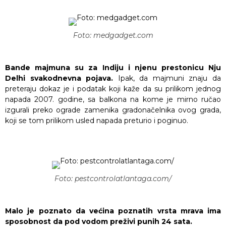
Foto: medgadget.com
Bande majmuna su za Indiju i njenu prestonicu Nju
Delhi svakodnevna pojava.
Ipak, da majmuni znaju da
preteraju dokaz je i podatak koji kaže da su prilikom jednog
napada 2007. godine, sa balkona na kome je mirno ručao
izgurali preko ograde zamenika gradonačelnika ovog grada,
koji se tom prilikom usled napada preturio i poginuo.
Foto: pestcontrolatlantaga.com/
Malo je poznato da većina poznatih vrsta mrava ima
sposobnost da pod vodom preživi punih 24 sata.