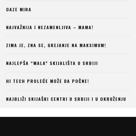
OAZE MIRA
NAJVAŽNIJA I NEZAMENLJIVA – MAMA!
ZIMA JE, ZNA SE, GREJANJE NA MAKSIMUM!
NAJLEPŠA “MALA” SKIJALIŠTA U SRBIJI
HI TECH PROLEĆE MOŽE DA POČNE!
NAJBLIŽI SKIJAŠKI CENTRI U SRBIJI I U OKRUŽENJU