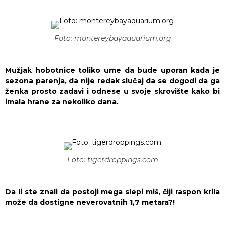
Foto: montereybayaquarium.org
Mužjak hobotnice toliko ume da bude uporan kada je
sezona parenja, da nije redak slučaj da se dogodi da ga
ženka prosto zadavi i odnese u svoje skrovište kako bi
imala hrane za nekoliko dana.
Foto: tigerdroppings.com
Da li ste znali da postoji mega slepi miš, čiji raspon krila
može da dostigne neverovatnih 1,7 metara?!