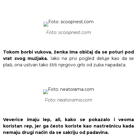
Foto: scoopnest.com
Tokom borbi vukova, ženka ima običaj da se poturi pod
vrat svog mužjaka.
Iako na prvi pogled deluje kao da se
plaši, ona ustvari tako štiti njegovo grlo od zuba napadača.
Foto: neatorama.com
Veverice imaju lep, ali, kako se pokazalo i veoma
koristan rep, jer ga često koriste kao nastrešnicu kada
nemaju drugi način da se sakriju od padavina.