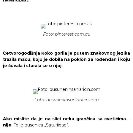
narandžast.
Foto: pinterest.com.au
Četvorogodišnja Koko gorila je putem znakovnog jezika
tražila macu, koju je dobila na poklon za rođendan i koju
je čuvala i starala se o njoj.
Foto: dusuneninsanlaricin.com
Ako mislite da je na slici neka grančica sa cvetićima –
nije.
To je gusenica „Saturiidae“.