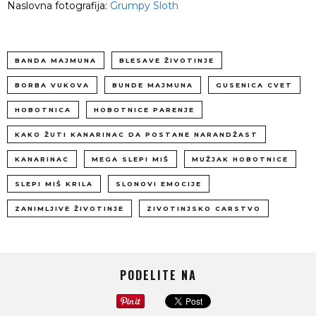
Naslovna fotografija:
Grumpy Sloth
BANDA MAJMUNA
BLESAVE ŽIVOTINJE
BORBA VUKOVA
BUNDE MAJMUNA
GUSENICA CVET
HOBOTNICA
HOBOTNICE PARENJE
KAKO ŽUTI KANARINAC DA POSTANE NARANDŽAST
KANARINAC
MEGA SLEPI MIŠ
MUŽJAK HOBOTNICE
SLEPI MIŠ KRILA
SLONOVI EMOCIJE
ZANIMLJIVE ŽIVOTINJE
ZIVOTINJSKO CARSTVO
PODELITE NA