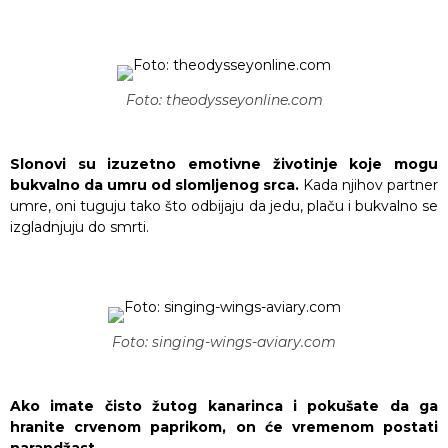
Foto: theodysseyonline.com
Slonovi su izuzetno emotivne životinje koje mogu
bukvalno da umru od slomljenog srca.
Kada njihov partner
umre, oni tuguju tako što odbijaju da jedu, plaču i bukvalno se
izgladnjuju do smrti.
Foto: singing-wings-aviary.com
Ako imate čisto žutog kanarinca i pokušate da ga
hranite crvenom paprikom, on će vremenom postati