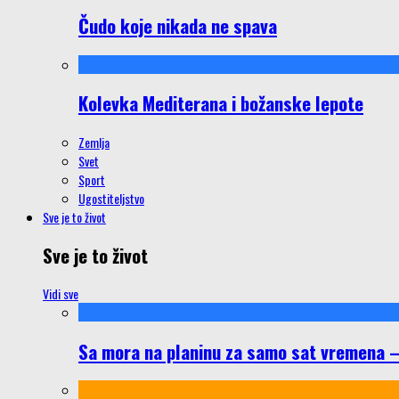
Čudo koje nikada ne spava
Kolevka Mediterana i božanske lepote
Zemlja
Svet
Sport
Ugostiteljstvo
Sve je to život
Sve je to život
Vidi sve
Sa mora na planinu za samo sat vremena – š