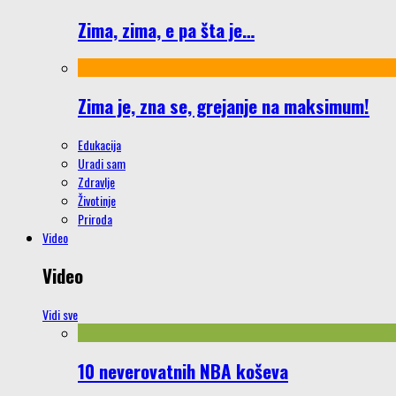
Zima, zima, e pa šta je…
Zima je, zna se, grejanje na maksimum!
Edukacija
Uradi sam
Zdravlje
Životinje
Priroda
Video
Video
Vidi sve
10 neverovatnih NBA koševa