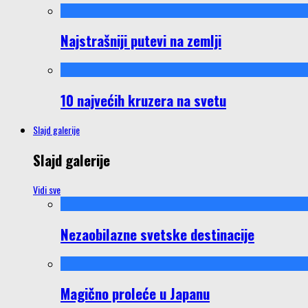
Najstrašniji putevi na zemlji
10 najvećih kruzera na svetu
Slajd galerije
Slajd galerije
Vidi sve
Nezaobilazne svetske destinacije
Magično proleće u Japanu