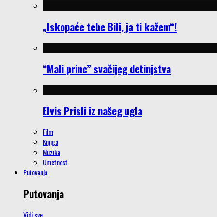
„Iskopaće tebe Bili, ja ti kažem“!
“Mali princ” svačijeg detinjstva
Elvis Prisli iz našeg ugla
Film
Knjiga
Muzika
Umetnost
Putovanja
Putovanja
Vidi sve