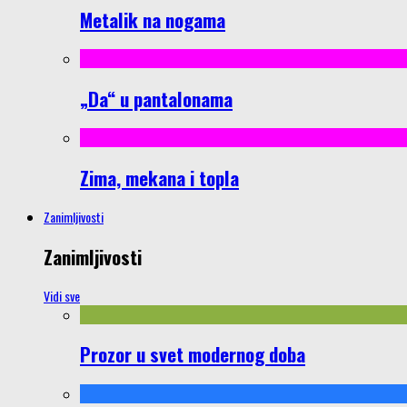
Metalik na nogama
„Da“ u pantalonama
Zima, mekana i topla
Zanimljivosti
Zanimljivosti
Vidi sve
Prozor u svet modernog doba