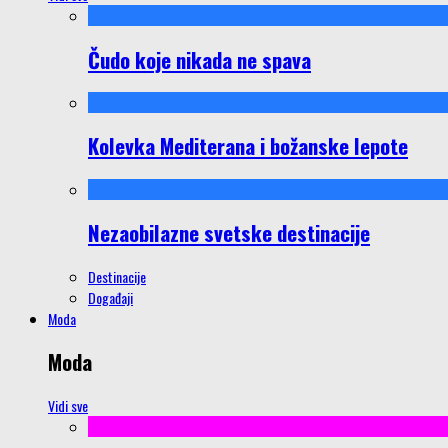
Čudo koje nikada ne spava
Kolevka Mediterana i božanske lepote
Nezaobilazne svetske destinacije
Destinacije
Događaji
Moda
Moda
Vidi sve