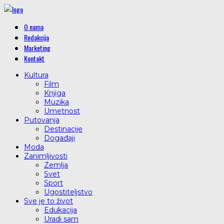
O nama
Redakcija
Marketing
Kontakt
Kultura
Film
Knjiga
Muzika
Umetnost
Putovanja
Destinacije
Događaji
Moda
Zanimljivosti
Zemlja
Svet
Sport
Ugostiteljstvo
Sve je to život
Edukacija
Uradi sam