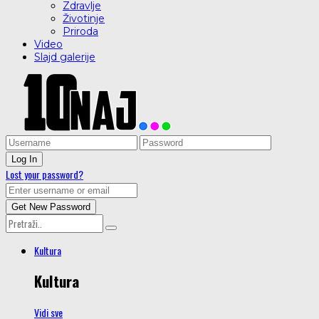
Zdravlje
Životinje
Priroda
Video
Slajd galerije
Lost your password?
Kultura
Kultura
Vidi sve